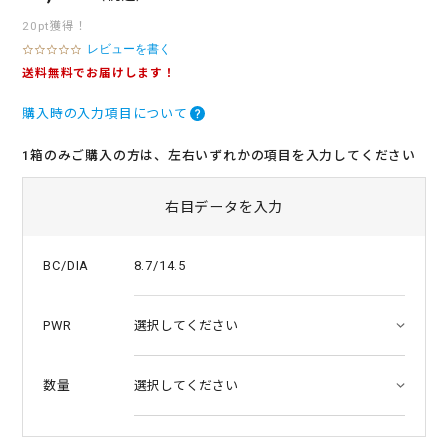
20pt獲得！
レビューを書く
0
.
送料無料でお届けします！
0
s
購入時の入力項目について
t
a
r
1箱のみご購入の方は、左右いずれかの項目を入力してください
r
a
t
右目データを入力
i
n
g
8.7/14.5
BC/DIA
PWR
数量