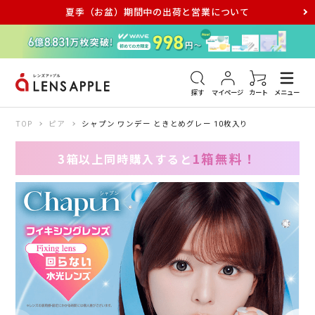
夏季（お盆）期間中の出荷と営業について
アキュビュー
メダリスト
メガネ
探す
マイページ
カート
メニュー
TOP
ピア
シャプン ワンデー ときとめグレー 10枚入り
1箱無料！
3箱以上同時購入すると