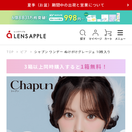
夏季（お盆）期間中の出荷と営業について
アキュビュー
メダリスト
メガネ
探す
マイページ
カート
メニュー
TOP
ピア
シャプン ワンデー ぬけがけグレージュ 10枚入り
1箱無料！
3箱以上同時購入すると