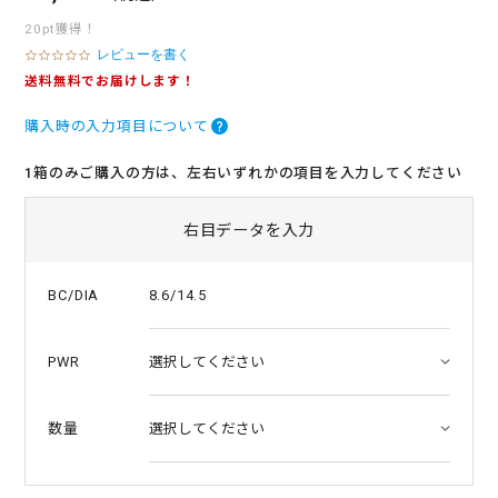
20pt獲得！
レビューを書く
0
.
送料無料でお届けします！
0
s
購入時の入力項目について
t
a
r
1箱のみご購入の方は、左右いずれかの項目を入力してください
r
a
t
右目データを入力
i
n
g
8.6/14.5
BC/DIA
PWR
数量