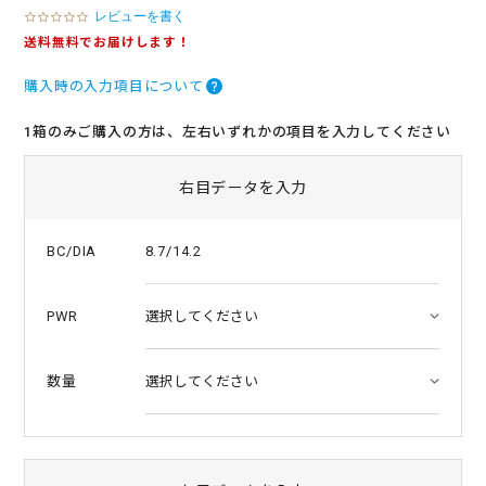
レビューを書く
0
.
送料無料でお届けします！
0
s
購入時の入力項目について
t
a
r
1箱のみご購入の方は、左右いずれかの項目を入力してください
r
a
t
右目データを入力
i
n
g
8.7/14.2
BC/DIA
PWR
数量