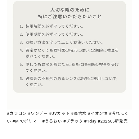
#カラコン #ワンデー #UVカット #高含水 #イオン性 #汚れにく
い #MPCポリマー #うるおい #ブラック #1day #202505新発売