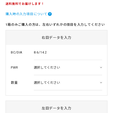
.
送料無料でお届けします！
0
s
購入時の入力項目について
t
a
r
1箱のみご購入の方は、左右いずれかの項目を入力してください
r
a
t
右目データを入力
i
n
g
8.6/14.2
BC/DIA
PWR
数量
左目データを入力