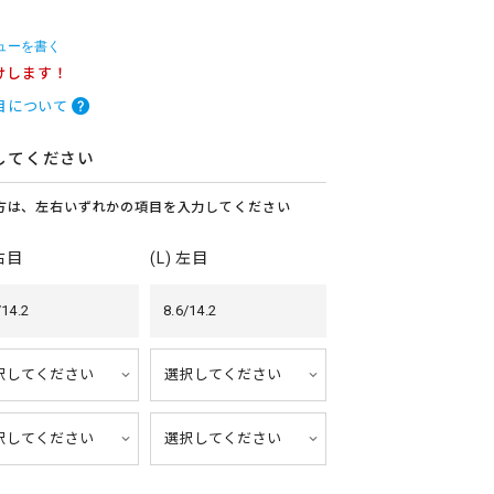
ューを書く
けします！
目について
してください
方は、左右いずれかの項目を入力してください
 右目
(L) 左目
/14.2
8.6/14.2