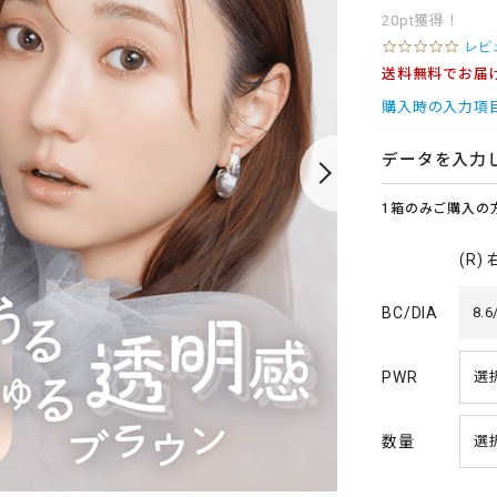
20pt獲得！
0
レビ
.
送料無料でお届
0
s
購入時の入力項
t
a
r
データを入力
r
a
1箱のみご購入の
t
i
n
(R)
g
BC/DIA
8.6
PWR
数量