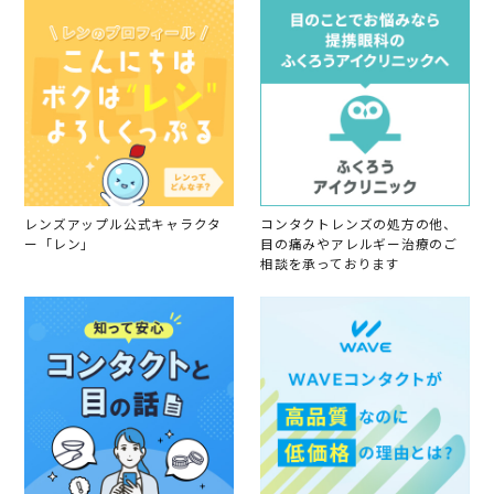
員
2
て
o
0
ま
n
1
す
1
8
3
J
a
n
2
0
1
8
レンズアップル公式キャラクタ
コンタクトレンズの処方の他、
ー「レン」
目の痛みやアレルギー治療のご
相談を承っております