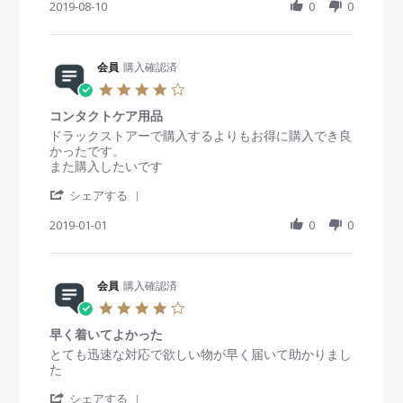
h
2019-08-10
r
0
0
e
e
a
a
w
w
r
t
b
s
e
i
y
t
R
会員
購入確認済
n
会
a
e
g
員
t
4
v
o
i
.
i
n
n
コンタクトケア用品
0
e
1
g
s
R
r
ドラックストアーで購入するよりもお得に購入でき良
w
0
◎
t
e
e
かったです。
b
A
a
v
v
また購入したいです
y
u
r
i
i
会
g
'
r
e
e
シェアする
員
2
S
a
w
w
o
0
h
2019-01-01
t
0
0
b
s
n
1
a
i
y
t
1
9
r
n
会
a
0
e
g
員
t
A
R
会員
購入確認済
o
i
u
e
n
n
4
g
v
1
g
.
2
i
J
コ
早く着いてよかった
0
0
e
a
ン
s
R
r
とても迅速な対応で欲しい物が早く届いて助かりまし
1
w
n
タ
t
e
e
た
9
b
2
ク
a
v
v
y
0
ト
'
r
i
i
シェアする