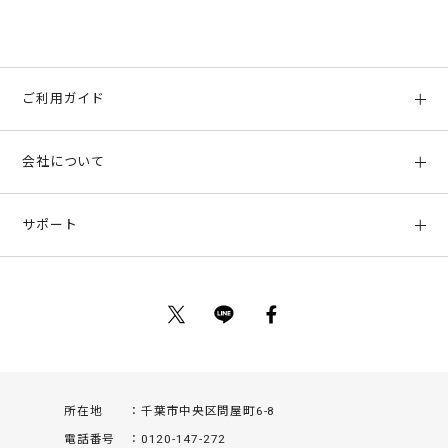
ご利用ガイド
初めての方へ
会社について
ご利用ガイド
会社概要
お支払い方法、配送について
サポート
店舗情報
返品について
お客様サポート
特定商取引法に基づく表示
ポイントについて
お問い合わせ
プライバシーポリシー
サイトマップ
ご利用規約
所在地
千葉市中央区問屋町6-8
電話番号
0120-147-272