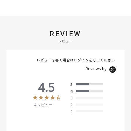
REVIEW
レビュー
レビューを書く場合は
ログイン
をしてください
Reviews by
4.5
5
4
4
3
.
4 レビュー
2
5
s
1
t
a
r