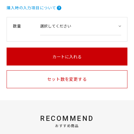
.
5
購入時の入力項目について
s
t
a
数量
r
r
a
t
i
n
カートに入れる
g
セット数を変更する
RECOMMEND
おすすめ商品