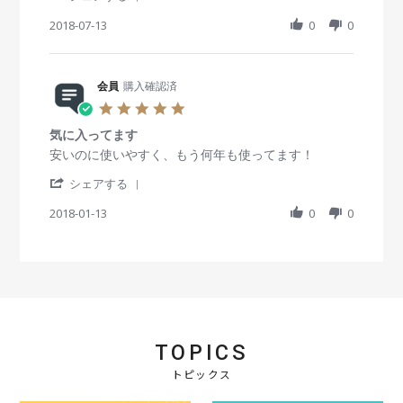
会
1
ケ
S
r
e
e
員
9
ア
h
2018-07-13
a
0
0
w
w
o
用
a
t
b
s
n
品
r
i
y
t
1
e
n
会
a
J
R
会員
購入確認済
g
員
t
a
e
o
i
5
n
v
n
n
.
2
i
1
g
気に入ってます
0
0
e
3
早
s
R
r
安いのに使いやすく、もう何年も使ってます！
1
w
J
く
t
e
e
9
b
u
着
'
a
v
v
シェアする
y
l
い
S
r
i
i
会
2
て
h
2018-01-13
r
0
0
e
e
員
0
よ
a
a
w
w
o
1
か
r
t
b
s
n
8
っ
e
i
y
t
1
た
R
n
会
a
3
e
g
員
t
J
v
o
i
u
i
n
n
l
e
1
g
2
TOPICS
w
3
気
0
b
J
に
1
トピックス
y
a
入
8
会
n
っ