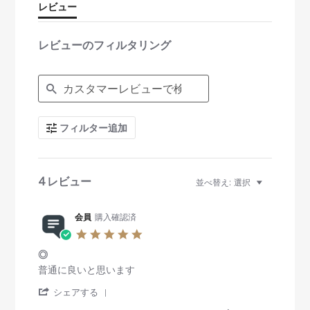
r
レビュー
a
t
i
レビューのフィルタリング
n
g
S
e
a
r
c
フィルター追加
h
R
e
v
i
4 レビュー
並べ替え:
選択
e
w
s
会員
購入確認済
5
.
◎
0
s
R
r
普通に良いと思います
t
e
e
'
a
v
v
シェアする
S
r
i
i