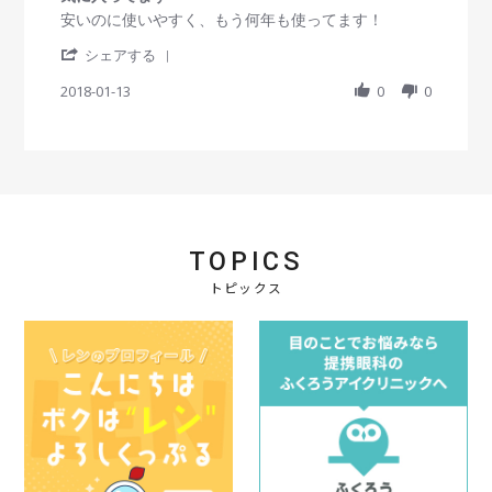
0
e
3
早
s
R
r
安いのに使いやすく、もう何年も使ってます！
1
w
J
く
t
e
e
9
b
u
着
'
a
v
v
シェアする
y
l
い
S
r
i
i
会
2
て
h
2018-01-13
r
0
0
e
e
員
0
よ
a
a
w
w
o
1
か
r
t
b
s
n
8
っ
e
i
y
t
1
た
R
n
会
a
3
e
g
員
t
J
v
o
i
u
i
n
n
l
e
1
g
2
TOPICS
w
3
気
0
b
J
に
1
トピックス
y
a
入
8
会
n
っ
員
2
て
o
0
ま
n
1
す
1
8
3
J
a
n
2