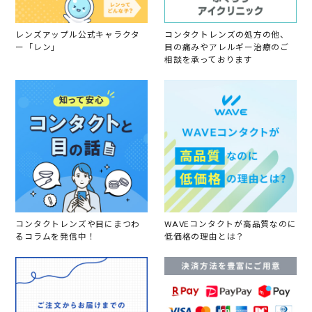
0
1
8
レンズアップル公式キャラクタ
コンタクトレンズの処方の他、
ー「レン」
目の痛みやアレルギー治療のご
相談を承っております
コンタクトレンズや目にまつわ
WAVEコンタクトが高品質なのに
るコラムを発信中！
低価格の理由とは？