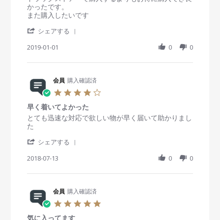
w
0
◎
t
e
e
かったです。
b
A
a
v
v
また購入したいです
y
u
r
i
i
会
g
'
r
e
e
シェアする
員
2
S
a
w
w
o
0
h
2019-01-01
t
0
0
b
s
n
1
a
i
y
t
1
9
r
n
会
a
0
e
g
員
t
A
R
会員
購入確認済
o
i
u
e
n
n
4
g
v
1
g
.
2
i
J
コ
早く着いてよかった
0
0
e
a
ン
s
R
r
とても迅速な対応で欲しい物が早く届いて助かりまし
1
w
n
タ
t
e
e
た
9
b
2
ク
a
v
v
y
0
ト
'
r
i
i
シェアする
会
1
ケ
S
r
e
e
員
9
ア
h
2018-07-13
a
0
0
w
w
o
用
a
t
b
s
n
品
r
i
y
t
1
e
n
会
a
J
R
会員
購入確認済
g
員
t
a
e
o
i
5
n
v
n
n
.
2
i
1
g
気に入ってます
0