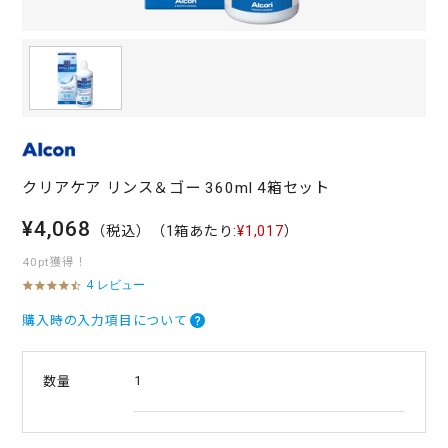
クリアケア リンス＆ゴー 360ml 4箱セット
¥4,068
（税込）
（1箱あたり:
¥1,017
）
40pt獲得！
4 レビュー
4
.
5
購入時の入力項目について
s
t
a
1
数量
r
r
a
t