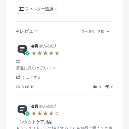
c
フィルター追加
h
R
e
v
i
4 レビュー
並べ替え:
選択
e
w
s
会員
購入確認済
5
.
◎
0
s
R
r
普通に良いと思います
t
e
e
'
a
v
v
シェアする
S
r
i
i
h
2019-08-10
r
0
0
e
e
a
a
w
w
r
t
b
s
e
i
y
t
R
会員
購入確認済
n
会
a
e
g
員
t
4
v
o
i
.
i
n
n
コンタクトケア用品
0
e
1
g
s
R
r
ドラックストアーで購入するよりもお得に購入でき良