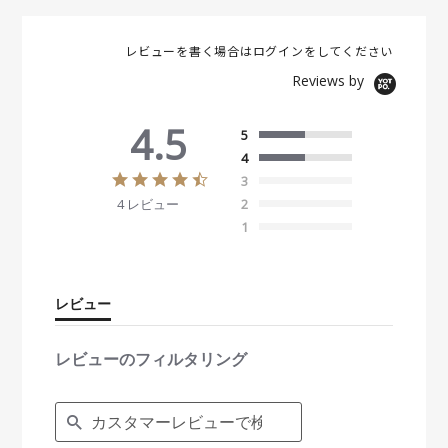
レビューを書く場合は
ログイン
をしてください
Reviews by
4.5
5
4
4
3
.
4 レビュー
2
5
s
1
t
a
r
r
レビュー
a
t
i
レビューのフィルタリング
n
g
S
e
a
r