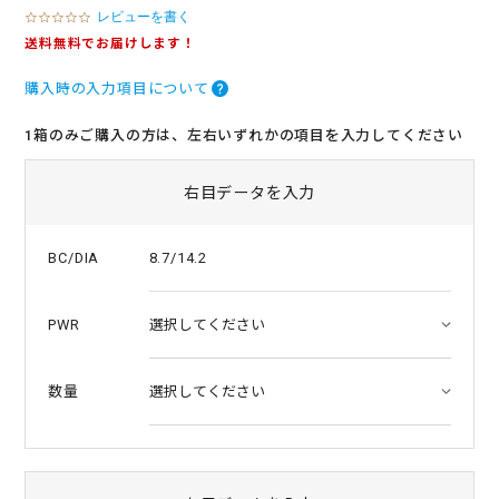
レビューを書く
0
.
送料無料でお届けします！
0
s
購入時の入力項目について
t
a
r
1箱のみご購入の方は、左右いずれかの項目を入力してください
r
a
t
右目データを入力
i
n
g
8.7/14.2
BC/DIA
PWR
数量