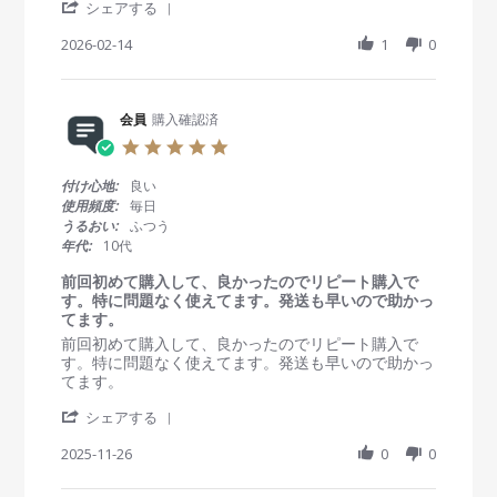
'
e
e
シェアする
u
S
w
w
l
h
2026-02-14
1
0
b
s
2
a
y
t
0
r
会
a
2
e
員
t
6
R
会員
購入確認済
o
i
e
n
n
5
v
1
g
.
i
4
買
0
付け心地:
良い
e
F
わ
s
使用頻度:
毎日
w
e
な
t
うるおい:
ふつう
b
b
い
a
年代:
10代
y
2
で
r
会
0
r
前回初めて購入して、良かったのでリピート購入で
員
2
最
a
す。特に問題なく使えてます。発送も早いので助かっ
o
6
悪
t
てます。
n
i
R
r
前回初めて購入して、良かったのでリピート購入で
1
n
e
e
す。特に問題なく使えてます。発送も早いので助かっ
4
g
v
v
てます。
F
i
i
e
'
e
e
シェアする
b
S
w
w
2
h
2025-11-26
0
0
b
s
0
a
y
t
2
r
会
a
6