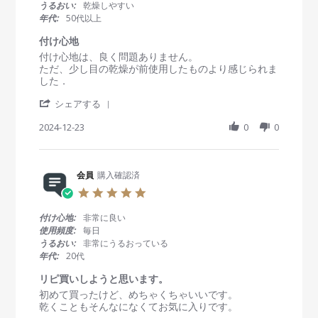
t
うるおい:
乾燥しやすい
b
2
す
a
年代:
50代以上
y
0
。
r
会
2
r
付け心地
員
5
a
R
r
付け心地は、良く問題ありません。
o
t
e
e
ただ、少し目の乾燥が前使用したものより感じられま
n
i
v
v
した．
2
n
i
i
F
g
'
e
e
シェアする
e
S
w
w
b
h
2024-12-23
0
0
b
s
2
a
y
t
0
r
会
a
2
e
員
t
5
R
会員
購入確認済
o
i
e
n
n
5
v
2
g
.
i
3
付
0
付け心地:
非常に良い
e
D
け
s
使用頻度:
毎日
w
e
心
t
うるおい:
非常にうるおっている
b
c
地
a
年代:
20代
y
2
r
会
0
r
リピ買いしようと思います。
員
2
a
R
r
初めて買ったけど、めちゃくちゃいいです。
o
4
t
e
e
乾くこともそんなになくてお気に入りです。
n
i
v
v