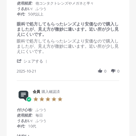
e
o
は
s
で
使用頻度:
他コンタクトレンズやメガネと半々
w
v
合
t
す
うるおい:
ふつう
b
2
わ
a
。
年代:
50代以上
y
0
な
r
特
会
2
か
r
に
眼科で処方してもらったレンズより安価なので購入し
員
5
っ
a
問
ましたが、見え方が微妙に違います。近い所が少し見
o
た
t
題
えにくいです。
n
i
な
R
r
眼科で処方してもらったレンズより安価なので購入し
1
n
く
e
e
ましたが、見え方が微妙に違います。近い所が少し見
8
g
使
v
v
えにくいです。
N
え
i
i
o
て
'
e
e
シェアする
v
ま
S
w
w
2
す
h
2025-10-21
0
0
b
s
0
。
a
y
t
2
発
r
会
a
5
送
e
員
t
も
R
会員
購入確認済
o
i
早
e
n
n
5
い
v
2
g
.
の
i
1
眼
0
付け心地:
ふつう
で
e
O
科
s
使用頻度:
毎日
助
w
c
で
t
か
うるおい:
ふつう
b
t
処
a
っ
年代:
10代
y
2
方
r
て
会
0
し
r
はやい