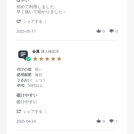
ま
員
2
て
a
す
R
r
初めて利用しました。
o
5
も
t
。
e
e
早く届いて助かりました～
n
ら
i
v
v
2
っ
n
'
i
i
シェアする
1
た
g
S
e
e
O
レ
h
2025-05-17
0
0
w
w
c
ン
a
b
s
t
ズ
r
y
t
2
よ
e
会
a
0
り
R
会員
購入確認済
員
t
2
安
e
o
i
5
5
価
v
n
n
.
な
i
1
g
0
の
付け心地:
良い
e
7
は
s
で
使用頻度:
毎日
w
M
や
t
購
うるおい:
ふつう
b
a
い
a
入
年代:
50代以上
y
y
r
し
会
2
r
ま
破けやすい
員
0
a
し
R
r
破けやすい
o
2
t
た
e
e
n
5
i
が
'
v
v
シェアする
1
n
、
S
i
i
7
g
見
h
2025-04-24
0
1
e
e
M
え
a
w
w
a
方
r
b
s
y