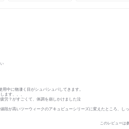
すい
。
使用中に物凄く目がシュパシュパしてきます。
燥します、、、
精疲労？がすごくて、体調を崩しかけました泣
値段が高いツーウィークのアキュビューシリーズに変えたところ、しっ
このレビューは