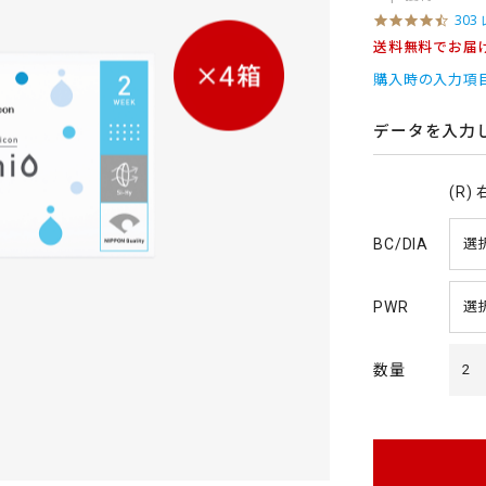
4
303
.
送料無料でお届
6
s
購入時の入力項
t
a
r
データを入力
r
a
t
(R)
i
n
g
BC/DIA
PWR
数量
2