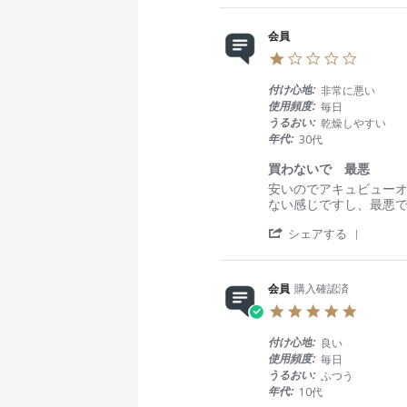
h
o
i
a
n
n
会員
r
6
g
1
e
J
私
.
R
u
に
0
e
l
は
付け心地:
非常に悪い
s
v
2
合
使用頻度:
毎日
t
i
0
わ
うるおい:
乾燥しやすい
a
e
2
な
年代:
30代
r
w
6
か
r
b
っ
買わないで 最悪
a
y
た
R
r
安いのでアキュビュー
t
会
e
e
ない感じですし、最悪
i
員
v
v
n
o
'
i
i
シェアする
g
n
S
e
e
6
h
w
w
J
a
b
s
u
会員
購入確認済
r
y
t
l
5
e
会
a
2
.
R
員
t
0
0
e
o
i
付け心地:
良い
2
s
v
n
n
使用頻度:
毎日
6
t
i
1
g
うるおい:
ふつう
a
e
4
買
年代:
10代
r
w
F
わ