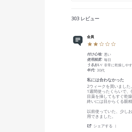
R
e
v
303 レビュー
i
e
w
s
会員
2
.
0
付け心地:
悪い
s
使用頻度:
毎日
t
うるおい:
非常に乾燥しや
a
年代:
30代
r
r
私には合わなかった
a
R
r
2ウィークを買いました
t
e
e
1週間使ったくらいで、
i
v
v
目薬を挿してもすぐ乾
n
i
i
終いには目からくる眼
g
e
e
w
w
以前使っていた、少しお
b
s
用できました。
y
t
'
会
a
シェアする
S
員
t