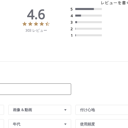
レビューを書
4.6
5
4
3
4
.
2
303 レビュー
6
1
s
t
a
r
r
a
t
i
n
g
画像 & 動画
付け心地
年代
使用頻度