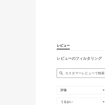
レビュー
レビューのフィルタリング
S
e
評価
a
r
c
うるおい
h