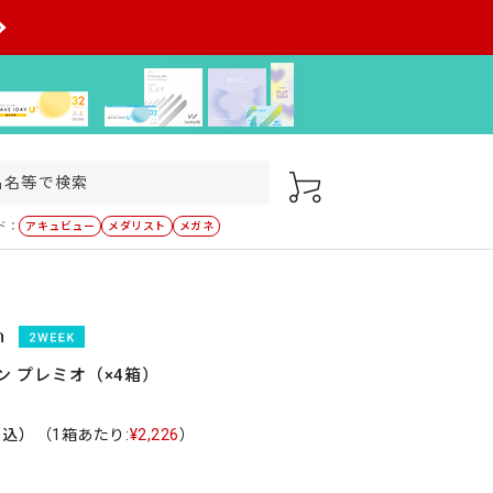
ド：
アキュビュー
メダリスト
メガネ
コン プレミオ（×4箱）
税込）
（1箱あたり:
¥2,226
）