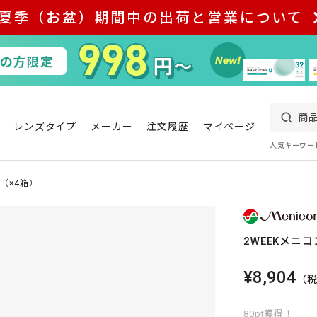
夏季（お盆）期間中の出荷と営業について
レンズタイプ
メーカー
注文履歴
マイページ
人気キーワー
オ（×4箱）
2WEEKメニ
¥8,904
（
80pt獲得！