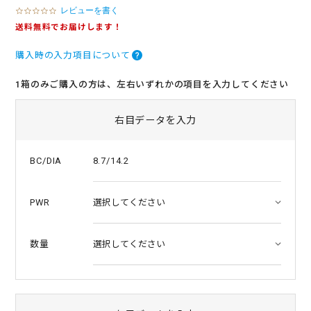
レビューを書く
0
.
送料無料でお届けします！
0
s
購入時の入力項目について
t
a
r
1箱のみご購入の方は、左右いずれかの項目を入力してください
r
a
t
右目データを入力
i
n
g
8.7/14.2
BC/DIA
PWR
数量