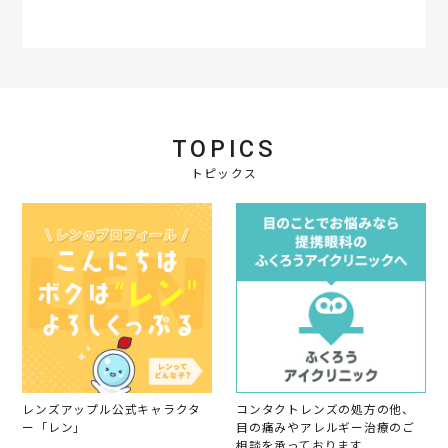
r
r
a
t
i
n
g
TOPICS
トピックス
レンズアップル公式キャラクタ
コンタクトレンズの処方の他、
ー「レン」
目の痛みやアレルギー治療のご
相談を承っております