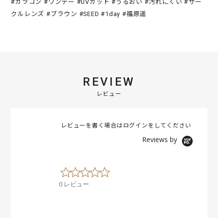
#カラコン #ワンデー #UVカット #うるおい #汚れにくい #サー
クルレンズ #ブラウン #SEED #1day #福原遥
REVIEW
レビュー
レビューを書く場合は
ログイン
をしてください
Reviews by
0
.
0 レビュー
0
s
t
a