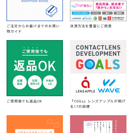
て
も
好
み
で
ご注文からお届けまでのお買い
決済方法を豊富にご用意
す
物ガイド
。
こ
れ
か
ら
も
リ
ピ
ー
ト
し
ま
す
。
ご使用後でも返品OK
『CDGs』レンズアップルが掲げ
る17の目標