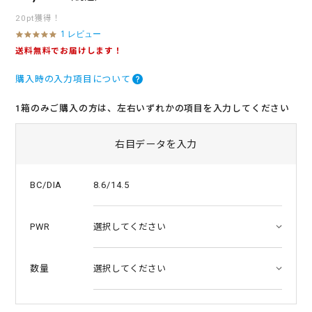
20pt獲得！
1 レビュー
5
.
送料無料でお届けします！
0
s
購入時の入力項目について
t
a
r
1箱のみご購入の方は、左右いずれかの項目を入力してください
r
a
t
右目データを入力
i
n
g
8.6/14.5
BC/DIA
PWR
数量