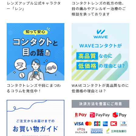
1
ー
レンズアップル公式キャラクタ
コンタクトレンズの処方の他、
ト
ー「レン」
目の痛みやアレルギー治療のご
購
相談を承っております
入
で
す
。
つ
け
心
地
が
良
く
て
色
も
コンタクトレンズや目にまつわ
WAVEコンタクトが高品質なのに
自
るコラムを発信中！
低価格の理由とは？
然
な
の
で
個
人
的
に
と