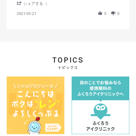
'
t
e
e
シェアする
S
i
w
w
h
2021-03-21
n
0
0
b
s
a
g
y
t
r
会
a
e
員
t
R
o
i
e
n
n
v
2
g
i
1
以
e
M
前
TOPICS
w
a
注
b
r
文
トピックス
y
2
し
会
0
て
員
2
と
o
1
て
n
も
2
良
1
か
M
っ
a
た
r
の
2
で
0
リ
2
ピ