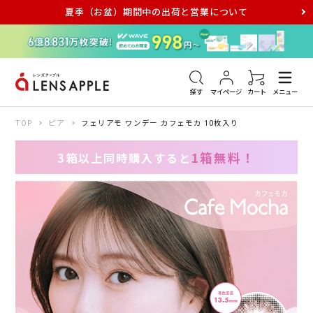
夏季（お盆）期間中の出荷と営業について
アキュビュー
メダリスト
メガネ
探す
マイページ
カート
メニュー
TOP
ピア
フェリアモ ワンデー カフェモカ 10枚入り
1箱無料！
3箱以上同時購入すると