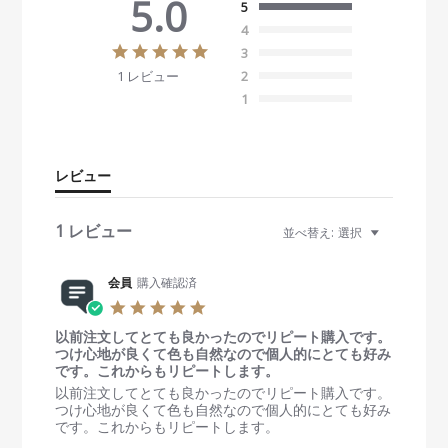
5.0
5
4
5
3
.
1 レビュー
2
0
s
1
t
a
r
r
レビュー
a
t
i
1 レビュー
並べ替え:
選択
n
g
会員
購入確認済
5
.
以前注文してとても良かったのでリピート購入です。
0
つけ心地が良くて色も自然なので個人的にとても好み
s
です。これからもリピートします。
t
a
R
r
以前注文してとても良かったのでリピート購入です。
r
e
e
つけ心地が良くて色も自然なので個人的にとても好み
r
v
v
です。これからもリピートします。
a
i
i