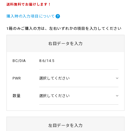
.
送料無料でお届けします！
0
s
購入時の入力項目について
t
a
r
1箱のみご購入の方は、左右いずれかの項目を入力してください
r
a
t
右目データを入力
i
n
g
8.6/14.5
BC/DIA
PWR
数量
左目データを入力