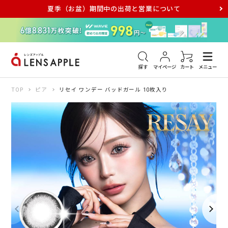
夏季（お盆）期間中の出荷と営業について
アキュビュー
メダリスト
メガネ
探す
マイページ
カート
メニュー
TOP
ピア
リセイ ワンデー バッドガール 10枚入り