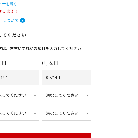
ューを書く
けします！
目について
してください
方は、左右いずれかの項目を入力してください
 右目
(L) 左目
/14.1
8.7/14.1