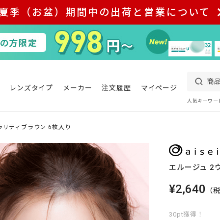
夏季（お盆）期間中の出荷と営業について
レンズタイプ
メーカー
注文履歴
マイページ
人気キーワー
ラリティブラウン 6枚入り
エルージュ 2
¥2,640
（
30pt獲得！