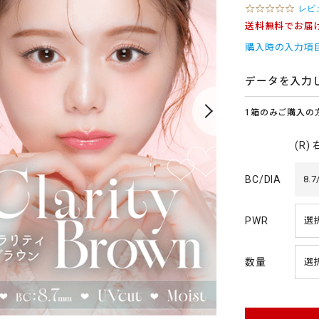
0
レビ
.
送料無料でお届
0
s
購入時の入力項
t
a
r
データを入力
r
a
1箱のみご購入の
t
i
n
(R)
g
BC/DIA
8.7
PWR
数量