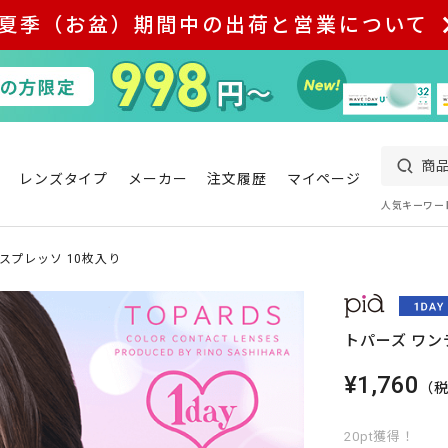
夏季（お盆）期間中の出荷と営業について
レンズタイプ
メーカー
注文履歴
マイページ
人気キーワー
スプレッソ 10枚入り
トパーズ ワン
¥1,760
（
20pt獲得！