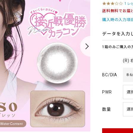
3
1 レ
.
送料無料でお届
0
s
購入時の入力項
t
a
r
データを入力
r
a
1箱のみご購入の
t
i
n
(R)
g
BC/DIA
8.6
PWR
数量