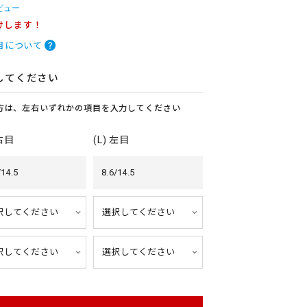
ビュー
けします！
目について
してください
方は、左右いずれかの項目を入力してください
 右目
(L) 左目
/14.5
8.6/14.5