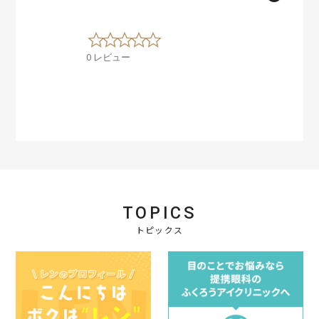
0
.
0 レビュー
0
s
t
a
r
r
a
t
i
n
g
TOPICS
トピックス