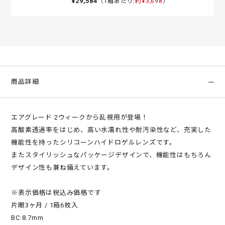
¥29,584
（1箱あたり:
約¥3,698
）
商品詳細
エアグレード 2ウィークから乱視用が登場！
高酸素透過率をはじめ、高い水濡れ性や耐汚染性など、充実した
機能性を持ったシリコーンハイドロゲルレンズです。
またスタイリッシュなパッケージデザインで、機能性はもちろん
デザイン性も兼ね備えています。
※表示価格は税込み価格です
片眼3ヶ月 / 1箱6枚入
BC:8.7mm