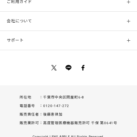
ご利用ガイド
初めての方へ
会社について
ご利用ガイド
会社概要
お支払い方法、配送について
サポート
店舗情報
返品について
お客様サポート
特定商取引法に基づく表示
ポイントについて
お問い合わせ
プライバシーポリシー
サイトマップ
ご利用規約
所在地
千葉市中央区問屋町6-8
電話番号
0120-147-272
販売責任者
後藤恵律加
販売業許可
高度管理医療機器販売許可 千保 第0641号
Copyright LENS APPLE All Rights Reserved.