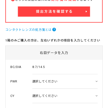
r
r
a
t
i
n
g
コンタクトレンズの処方箋とは
1箱のみご購入の方は、左右いずれかの項目を入力してください
右目データを入力
8.7/14.5
BC/DIA
PWR
CY