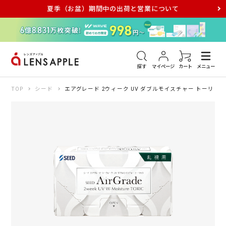
夏季（お盆）期間中の出荷と営業について
アキュビュー
メダリスト
メガネ
探す
マイページ
カート
メニュー
TOP
シード
エアグレード 2ウィーク UV ダブルモイスチャー トーリック