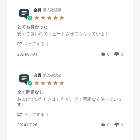
お
n
2
ン
e
i
y
t
く
1
4
1
R
会員
購入確認済
n
会
a
の
7
2
e
g
員
t
5
に
S
0
v
o
i
.
丁
e
m
i
n
n
とても良かった
0
度
p
l
e
2
g
s
R
r
安くて良いのでリピートさせてもらっています
よ
2
w
7
無
t
e
e
く
0
b
A
料
'
a
v
v
シェアする
助
2
y
u
で
S
r
i
i
か
4
会
g
う
h
2024-07-31
r
0
0
e
e
っ
員
2
れ
a
a
w
w
て
o
0
し
r
t
b
s
ま
n
2
い
e
i
y
t
す
2
4
R
会員
購入確認済
n
会
a
。
7
e
g
員
t
5
A
v
o
i
.
u
i
n
n
全く問題なし
0
g
e
3
g
s
R
r
おまけでいただきましたが、全く問題なく使っていま
2
w
1
と
t
e
e
す。
0
b
J
て
a
v
v
2
y
u
も
'
r
i
i
シェアする
4
会
l
良
S
r
e
e
員
2
か
h
2024-07-26
a
0
0
w
w
o
0
っ
a
t
b
s
n
2
た
r
i
y
t
3
4