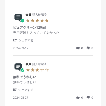
n
2
a
i
b
s
1
4
r
n
y
t
7
e
g
会
a
D
R
会員
購入確認済
員
t
e
e
o
i
5
c
v
n
n
.
2
i
2
g
ピュアクリーン120ml
0
0
e
8
付
s
R
r
専用容器も入っていてよかった
2
w
N
属
t
e
e
4
b
o
で
'
a
v
v
シェアする
y
v
付
S
r
i
i
会
2
い
h
2024-09-17
r
0
0
e
e
員
0
て
a
a
w
w
o
2
い
r
t
b
s
n
4
た
e
i
y
t
2
物
R
会員
購入確認済
n
会
a
8
で
e
g
員
t
3
N
す
v
o
i
.
o
が
i
n
n
無料でうれしい
0
v
、
e
1
g
s
R
r
無料でうれしい
2
職
w
7
ピ
t
e
e
0
場
b
S
ュ
'
a
v
v
シェアする
2
に
y
e
ア
S
r
i
i
4
置
会
p
ク
h
2024-08-27
r
0
0
e
e
い
員
2
リ
a
a
w
w
て
o
0
ー
r
t
b
s