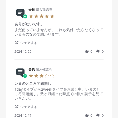
r
i
y
t
2
e
n
会
a
7
R
会員
購入確認済
g
員
t
J
e
o
i
5
a
v
n
n
.
n
i
1
g
ありがたいです。
0
2
e
7
ピ
s
R
r
まだ使っていませんが、これも気付いたらなくなって
0
w
J
ュ
t
e
e
いるものなので助かります。
2
b
a
ア
a
v
v
5
y
n
ク
'
r
i
i
シェアする
会
2
リ
S
r
e
e
員
0
ー
h
2024-12-29
a
0
0
w
w
o
2
ン
a
t
b
s
n
5
1
r
i
y
t
1
2
e
n
会
a
7
0
R
会員
購入確認済
g
員
t
J
m
e
o
i
3
a
l
v
n
n
.
n
i
2
g
いまのところ問題無し
0
2
e
9
あ
s
R
r
1dayタイプから2weekタイプをお試し中。いまのと
0
w
D
り
t
e
e
ころ問題無し。数ヶ月経った時点での眼の調子を見て
2
b
e
が
a
v
v
いきたい。
5
y
c
た
r
i
i
会
2
い
'
r
e
e
シェアする
員
0
で
S
a
w
w
o
2
す
h
2024-12-17
t
0
0
b
s