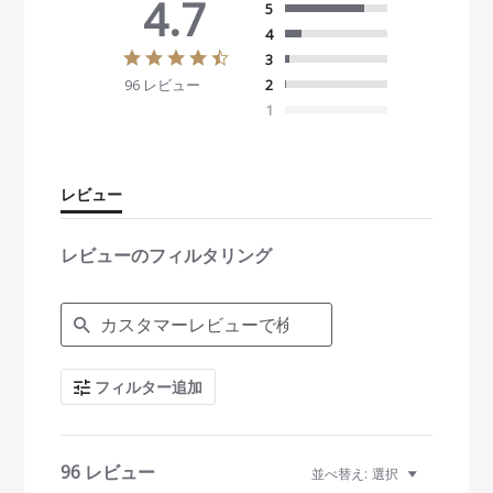
4.7
5
4
4
3
.
96 レビュー
2
7
s
1
t
a
r
r
レビュー
a
t
i
レビューのフィルタリング
n
g
S
e
a
r
c
フィルター追加
h
R
e
v
i
96 レビュー
並べ替え:
選択
e