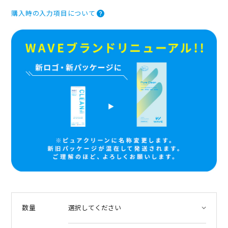
.
7
購入時の入力項目について
s
t
a
r
r
a
t
i
n
g
数量