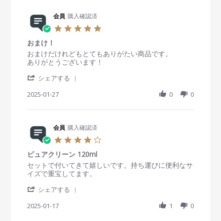
w
s
会員
購入確認済
5
.
おまけ！
0
s
R
r
おまけだけれどもとてもありがたい商品です。
t
e
e
ありがとうございます！
a
v
v
'
r
i
i
シェアする
S
r
e
e
h
2025-01-27
a
0
0
w
w
a
t
b
s
r
i
y
t
e
n
会
a
R
会員
購入確認済
g
員
t
e
o
i
4
v
n
n
.
i
2
g
ピュアクリーン 120ml
0
e
7
お
s
R
r
セットで付いてきて嬉しいです。持ち運びに便利なサ
w
J
ま
t
e
e
イズで重宝してます。
b
a
け
a
v
v
y
n
！
'
r
i
i
シェアする
会
2
S
r
e
e
員
0
h
2025-01-17
a
1
0
w
w
o
2
a
t
b
s
n
5