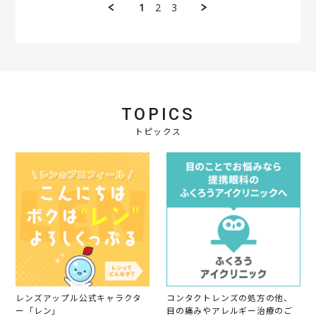
e
n
会
a
1
2
3
1
R
g
員
t
J
e
o
i
u
v
n
n
l
i
2
g
2
e
6
全
0
w
J
く
2
b
u
問
4
y
l
題
会
2
な
TOPICS
員
0
し
o
トピックス
2
n
4
2
6
J
u
l
2
0
2
4
レンズアップル公式キャラクタ
コンタクトレンズの処方の他、
ー「レン」
目の痛みやアレルギー治療のご