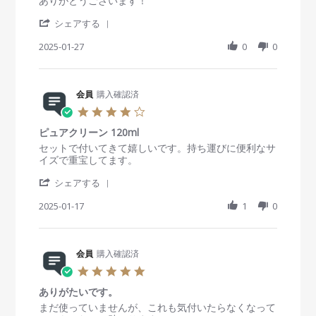
ありがとうございます！
a
v
v
'
r
i
i
シェアする
S
r
e
e
h
2025-01-27
a
0
0
w
w
a
t
b
s
r
i
y
t
e
n
会
a
R
会員
購入確認済
g
員
t
e
o
i
4
v
n
n
.
i
2
g
ピュアクリーン 120ml
0
e
7
お
s
R
r
セットで付いてきて嬉しいです。持ち運びに便利なサ
w
J
ま
t
e
e
イズで重宝してます。
b
a
け
a
v
v
y
n
！
'
r
i
i
シェアする
会
2
S
r
e
e
員
0
h
2025-01-17
a
1
0
w
w
o
2
a
t
b
s
n
5
r
i
y
t
2
e
n
会
a
7
R
会員
購入確認済
g
員
t
J
e
o
i
5
a
v
n
n
.
n
i
1
g
ありがたいです。
0
2
e
7
ピ
s
R
r
まだ使っていませんが、これも気付いたらなくなって
0
w
J
ュ