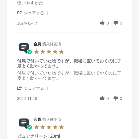
e
D
ま
s
R
r
使いやすかた
2
w
e
の
t
e
e
4
b
c
と
'
a
v
v
シェアする
y
2
こ
S
r
i
i
会
0
ろ
h
2024-12-17
r
0
0
e
e
員
2
問
a
a
w
w
o
4
題
r
t
b
s
n
無
e
i
y
t
1
し
R
会員
購入確認済
n
会
a
7
e
g
員
t
5
D
v
o
i
.
e
i
n
n
付属で付いていた物ですが、職場に置いておくのに丁
0
c
e
1
g
度よく助かってます。
s
2
w
7
良
t
R
r
付属で付いていた物ですが、職場に置いておくのに丁
0
b
D
か
a
e
e
度よく助かってます。
2
y
e
っ
r
v
v
4
会
c
た
'
r
i
i
シェアする
員
2
S
a
e
e
o
0
h
2024-11-28
t
0
0
w
w
n
2
a
i
b
s
1
4
r
n
y
t
7
e
g
会
a
D
R
会員
購入確認済
員
t
e
e
o
i
5
c
v
n
n
.
2
i
2
g
ピュアクリーン120ml
0
0