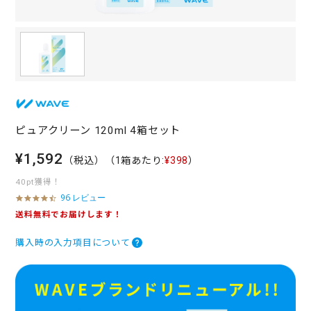
ピュアクリーン 120ml 4箱セット
¥1,592
（税込）
（1箱あたり:
¥398
）
40pt獲得！
96 レビュー
4
.
送料無料でお届けします！
7
s
購入時の入力項目について
t
a
r
r
a
t