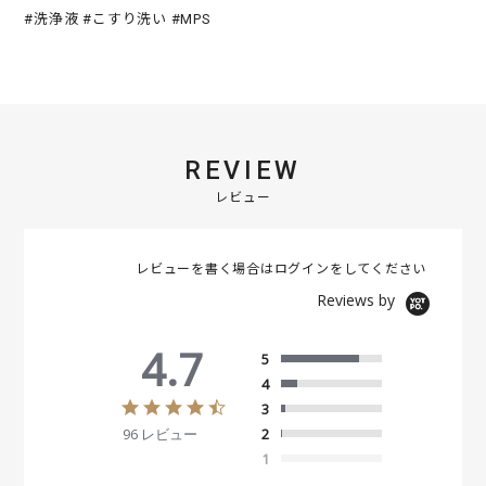
#洗浄液 #こすり洗い #MPS
REVIEW
レビュー
レビューを書く場合は
ログイン
をしてください
Reviews by
4.7
5
4
4
3
.
96 レビュー
2
7
s
1
t