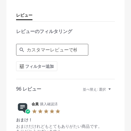
a
r
r
レビュー
a
t
i
レビューのフィルタリング
n
g
S
e
a
r
c
フィルター追加
h
R
e
v
i
96 レビュー
並べ替え:
選択
e
w
s
会員
購入確認済
5
.
おまけ！
0
s
R
r
おまけだけれどもとてもありがたい商品です。
t
e
e