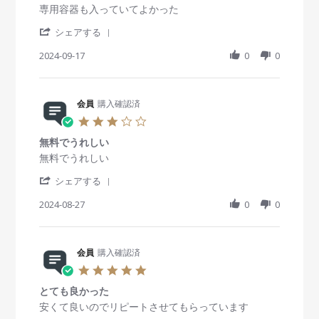
e
8
付
s
R
r
専用容器も入っていてよかった
2
w
N
属
t
e
e
4
b
o
で
'
a
v
v
シェアする
y
v
付
S
r
i
i
会
2
い
h
2024-09-17
r
0
0
e
e
員
0
て
a
a
w
w
o
2
い
r
t
b
s
n
4
た
e
i
y
t
2
物
R
会員
購入確認済
n
会
a
8
で
e
g
員
t
3
N
す
v
o
i
.
o
が
i
n
n
無料でうれしい
0
v
、
e
1
g
s
R
r
無料でうれしい
2
職
w
7
ピ
t
e
e
0
場
b
S
ュ
'
a
v
v
シェアする
2
に
y
e
ア
S
r
i
i
4
置
会
p
ク
h
2024-08-27
r
0
0
e
e
い
員
2
リ
a
a
w
w
て
o
0
ー
r
t
b
s
お
n
2
ン
e
i
y
t
く
1
4
1
R
会員
購入確認済
n
会
a
の
7
2
e
g
員
t
5
に
S
0
v
o
i
.
丁
e
m
i
n
n
とても良かった
0
度
p
l
e
2
g
s
R
r
安くて良いのでリピートさせてもらっています
よ
2
w
7
無
t
e
e