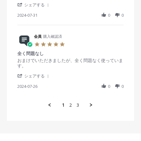
く
0
b
A
料
'
a
v
v
シェアする
助
2
y
u
で
S
r
i
i
か
4
会
g
う
h
2024-07-31
r
0
0
e
e
っ
員
2
れ
a
a
w
w
て
o
0
し
r
t
b
s
ま
n
2
い
e
i
y
t
す
2
4
R
会員
購入確認済
n
会
a
。
7
e
g
員
t
5
A
v
o
i
.
u
i
n
n
全く問題なし
0
g
e
3
g
s
R
r
おまけでいただきましたが、全く問題なく使っていま
2
w
1
と
t
e
e
す。
0
b
J
て
a
v
v
2
y
u
も
'
r
i
i
シェアする
4
会
l
良
S
r
e
e
員
2
か
h
2024-07-26
a
0
0
w
w
o
0
っ
a
t
b
s
n
2
た
r
i
y
t
3
4
e
n
会
a
1
2
3
1
R
g
員
t
J
e
o
i
u
v
n
n
l
i
2
g
2
e
6
全
0
w
J
く
2
b
u
問