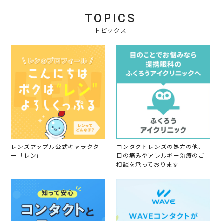
4
y
l
題
会
2
な
TOPICS
員
0
し
o
トピックス
2
n
4
2
6
J
u
l
2
0
2
4
レンズアップル公式キャラクタ
コンタクトレンズの処方の他、
ー「レン」
目の痛みやアレルギー治療のご
相談を承っております