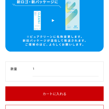
i
n
g
1
数量
カートに入れる