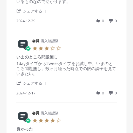
t
e
e
いるものなので助かります。
2
b
a
ア
a
v
v
5
y
n
ク
'
r
i
i
シェアする
会
2
リ
S
r
e
e
員
0
ー
h
2024-12-29
a
0
0
w
w
o
2
ン
a
t
b
s
n
5
1
r
i
y
t
1
2
e
n
会
a
7
0
R
会員
購入確認済
g
員
t
J
m
e
o
i
3
a
l
v
n
n
.
n
i
2
g
いまのところ問題無し
0
2
e
9
あ
s
R
r
1dayタイプから2weekタイプをお試し中。いまのと
0
w
D
り
t
e
e
ころ問題無し。数ヶ月経った時点での眼の調子を見て
2
b
e
が
a
v
v
いきたい。
5
y
c
た
r
i
i
会
2
い
'
r
e
e
シェアする
員
0
で
S
a
w
w
o
2
す
h
2024-12-17
t
0
0
b
s
n
4
。
a
i
y
t
2
r
n
会
a
9
e
g
員
t
D
R
会員
購入確認済
o
i
e
e
n
n
4
c
v
1
g
.
2
i
7
い
良かった
0
0