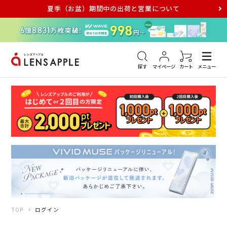
夏季（お盆）期間中の出荷と営業について
アキュビュー
メダリスト
メガネ
探す
マイページ
カート
メニュー
TOP
ログイン