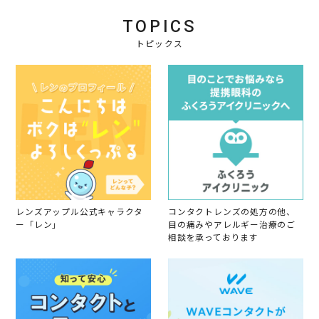
4
y
l
題
会
2
な
TOPICS
員
0
し
o
トピックス
2
n
4
2
6
J
u
l
2
0
2
4
レンズアップル公式キャラクタ
コンタクトレンズの処方の他、
ー「レン」
目の痛みやアレルギー治療のご
相談を承っております