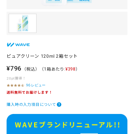
ピュアクリーン 120ml 2箱セット
¥796
（税込）
（1箱あたり:
¥398
）
20pt獲得！
96 レビュー
4
.
送料無料でお届けします！
7
s
購入時の入力項目について
t
a
r
r
a
t