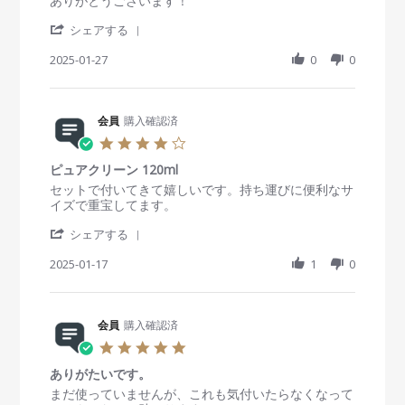
ありがとうございます！
a
v
v
'
r
i
i
シェアする
S
r
e
e
h
2025-01-27
a
0
0
w
w
a
t
b
s
r
i
y
t
e
n
会
a
R
会員
購入確認済
g
員
t
e
o
i
4
v
n
n
.
i
2
g
ピュアクリーン 120ml
0
e
7
お
s
R
r
セットで付いてきて嬉しいです。持ち運びに便利なサ
w
J
ま
t
e
e
イズで重宝してます。
b
a
け
a
v
v
y
n
！
'
r
i
i
シェアする
会
2
S
r
e
e
員
0
h
2025-01-17
a
1
0
w
w
o
2
a
t
b
s
n
5
r
i
y
t
2
e
n
会
a
7
R
会員
購入確認済
g
員
t
J
e
o
i
5
a
v
n
n
.
n
i
1
g
ありがたいです。
0
2
e
7
ピ
s
R
r
まだ使っていませんが、これも気付いたらなくなって
0
w
J
ュ