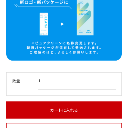
i
n
g
1
数量
カートに入れる