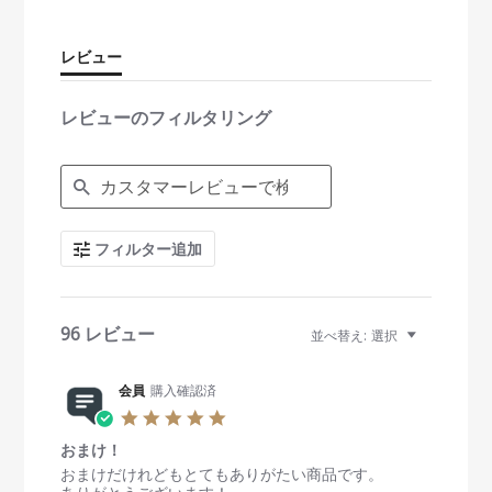
a
r
r
レビュー
a
t
i
レビューのフィルタリング
n
g
S
e
a
r
c
フィルター追加
h
R
e
v
i
96 レビュー
並べ替え:
選択
e
w
s
会員
購入確認済
5
.
おまけ！
0
s
R
r
おまけだけれどもとてもありがたい商品です。
t
e
e