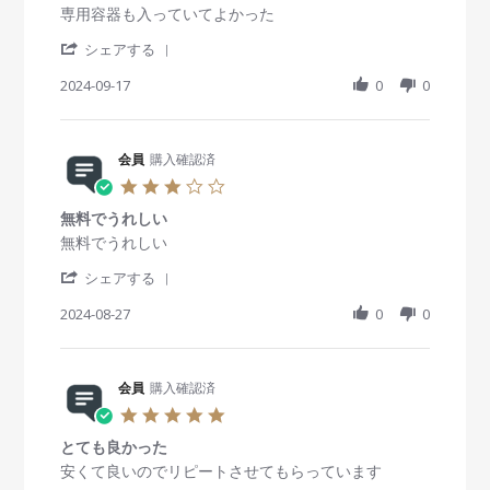
e
8
付
s
R
r
専用容器も入っていてよかった
2
w
N
属
t
e
e
4
b
o
で
'
a
v
v
シェアする
y
v
付
S
r
i
i
会
2
い
h
2024-09-17
r
0
0
e
e
員
0
て
a
a
w
w
o
2
い
r
t
b
s
n
4
た
e
i
y
t
2
物
R
会員
購入確認済
n
会
a
8
で
e
g
員
t
3
N
す
v
o
i
.
o
が
i
n
n
無料でうれしい
0
v
、
e
1
g
s
R
r
無料でうれしい
2
職
w
7
ピ
t
e
e
0
場
b
S
ュ
'
a
v
v
シェアする
2
に
y
e
ア
S
r
i
i
4
置
会
p
ク
h
2024-08-27
r
0
0
e
e
い
員
2
リ
a
a
w
w
て
o
0
ー
r
t
b
s
お
n
2
ン
e
i
y
t
く
1
4
1
R
会員
購入確認済
n
会
a
の
7
2
e
g
員
t
5
に
S
0
v
o
i
.
丁
e
m
i
n
n
とても良かった
0
度
p
l
e
2
g
s
R
r
安くて良いのでリピートさせてもらっています
よ
2
w
7
無
t
e
e