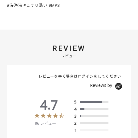
#洗浄液 #こすり洗い #MPS
REVIEW
レビュー
レビューを書く場合は
ログイン
をしてください
Reviews by
4.7
5
4
4
3
.
96 レビュー
2
7
s
1
t