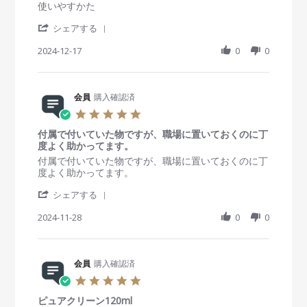
e
D
ま
s
R
r
使いやすかた
2
w
e
の
t
e
e
4
b
c
と
'
a
v
v
シェアする
y
2
こ
S
r
i
i
会
0
ろ
h
2024-12-17
r
0
0
e
e
員
2
問
a
a
w
w
o
4
題
r
t
b
s
n
無
e
i
y
t
1
し
R
会員
購入確認済
n
会
a
7
e
g
員
t
5
D
v
o
i
.
e
i
n
n
付属で付いていた物ですが、職場に置いておくのに丁
0
c
e
1
g
度よく助かってます。
s
2
w
7
良
t
R
r
付属で付いていた物ですが、職場に置いておくのに丁
0
b
D
か
a
e
e
度よく助かってます。
2
y
e
っ
r
v
v
4
会
c
た
'
r
i
i
シェアする
員
2
S
a
e
e
o
0
h
2024-11-28
t
0
0
w
w
n
2
a
i
b
s
1
4
r
n
y
t
7
e
g
会
a
D
R
会員
購入確認済
員
t
e
e
o
i
5
c
v
n
n
.
2
i
2
g
ピュアクリーン120ml
0
0