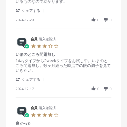
t
e
e
いるものなので助かります。
2
b
a
ア
a
v
v
5
y
n
ク
'
r
i
i
シェアする
会
2
リ
S
r
e
e
員
0
ー
h
2024-12-29
a
0
0
w
w
o
2
ン
a
t
b
s
n
5
1
r
i
y
t
1
2
e
n
会
a
7
0
R
会員
購入確認済
g
員
t
J
m
e
o
i
3
a
l
v
n
n
.
n
i
2
g
いまのところ問題無し
0
2
e
9
あ
s
R
r
1dayタイプから2weekタイプをお試し中。いまのと
0
w
D
り
t
e
e
ころ問題無し。数ヶ月経った時点での眼の調子を見て
2
b
e
が
a
v
v
いきたい。
5
y
c
た
r
i
i
会
2
い
'
r
e
e
シェアする
員
0
で
S
a
w
w
o
2
す
h
2024-12-17
t
0
0
b
s
n
4
。
a
i
y
t
2
r
n
会
a
9
e
g
員
t
D
R
会員
購入確認済
o
i
e
e
n
n
4
c
v
1
g
.
2
i
7
い
良かった
0
0