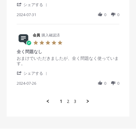
く
0
b
A
料
'
a
v
v
シェアする
助
2
y
u
で
S
r
i
i
か
4
会
g
う
h
2024-07-31
r
0
0
e
e
っ
員
2
れ
a
a
w
w
て
o
0
し
r
t
b
s
ま
n
2
い
e
i
y
t
す
2
4
R
会員
購入確認済
n
会
a
。
7
e
g
員
t
5
A
v
o
i
.
u
i
n
n
全く問題なし
0
g
e
3
g
s
R
r
おまけでいただきましたが、全く問題なく使っていま
2
w
1
と
t
e
e
す。
0
b
J
て
a
v
v
2
y
u
も
'
r
i
i
シェアする
4
会
l
良
S
r
e
e
員
2
か
h
2024-07-26
a
0
0
w
w
o
0
っ
a
t
b
s
n
2
た
r
i
y
t
3
4
e
n
会
a
1
2
3
1
R
g
員
t
J
e
o
i
u
v
n
n
l
i
2
g
2
e
6
全
0
w
J
く
2
b
u
問