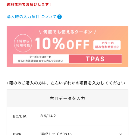
.
送料無料でお届けします！
0
s
購入時の入力項目について
t
a
r
r
a
t
i
n
g
1箱のみご購入の方は、左右いずれかの項目を入力してください
右目データを入力
8.6/14.2
BC/DIA
PWR