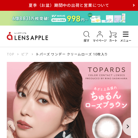
夏季（お盆）期間中の出荷と営業について
アキュビュー
メダリスト
メガネ
探す
マイページ
カート
メニュー
TOP
ピア
トパーズ ワンデー クリームローズ 10枚入り