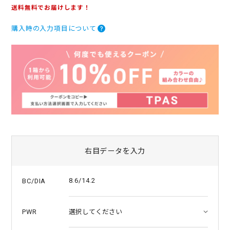
.
送料無料でお届けします！
0
s
購入時の入力項目について
t
a
r
r
a
t
i
n
g
右目データを入力
8.6/14.2
BC/DIA
PWR