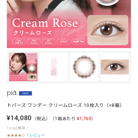
トパーズ ワンデー クリームローズ 10枚入り（×8箱）
¥14,080
（税込）
（1箱あたり:
¥1,760
）
160pt獲得！
1 レビュー
4