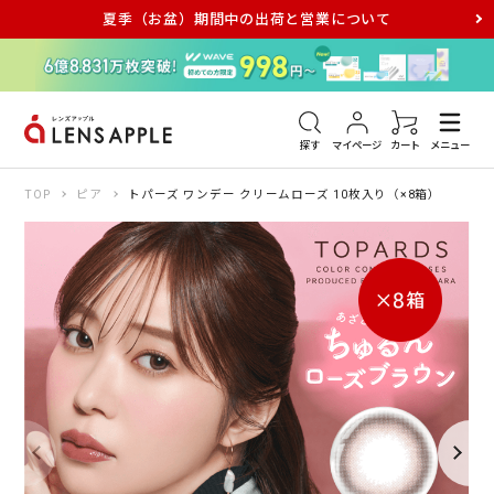
夏季（お盆）期間中の出荷と営業について
アキュビュー
メダリスト
メガネ
探す
マイページ
カート
メニュー
TOP
ピア
トパーズ ワンデー クリームローズ 10枚入り（×8箱）