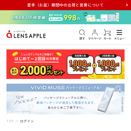
夏季（お盆）期間中の出荷と営業について
アキュビュー
メダリスト
メガネ
探す
マイページ
カート
メニュー
TOP
ログイン