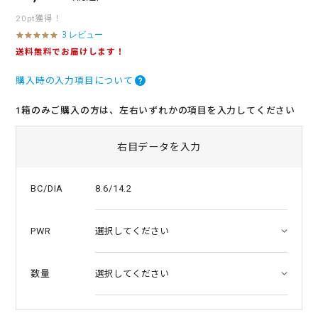
20pt獲得！
3 レビュー
5
.
送料無料でお届けします！
0
s
購入時の入力項目について
t
a
r
1箱のみご購入の方は、左右いずれかの項目を入力してください
r
a
t
右目データを入力
i
n
g
8.6/14.2
BC/DIA
PWR
数量