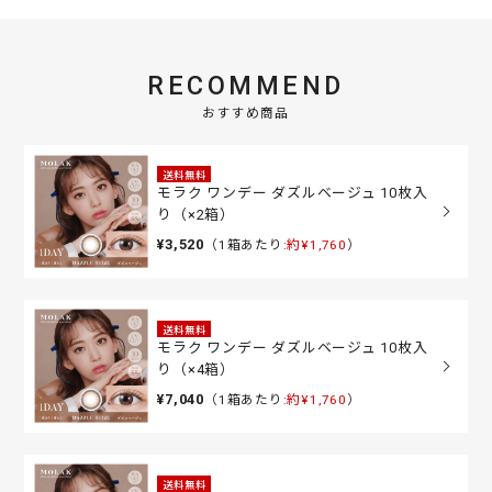
RECOMMEND
おすすめ商品
送料無料
モラク ワンデー ダズルベージュ 10枚入
り（×2箱）
¥3,520
（1箱あたり:
約¥1,760
）
送料無料
モラク ワンデー ダズルベージュ 10枚入
り（×4箱）
¥7,040
（1箱あたり:
約¥1,760
）
送料無料