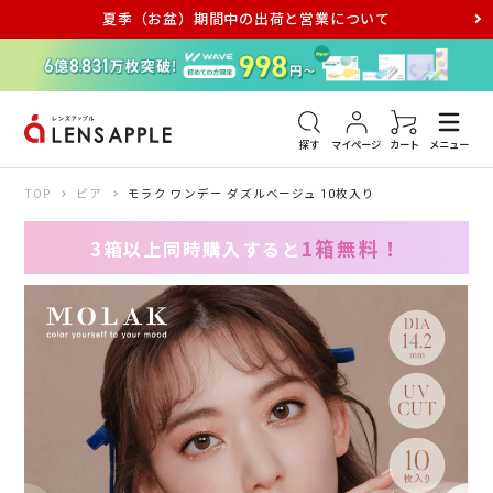
夏季（お盆）期間中の出荷と営業について
アキュビュー
メダリスト
メガネ
探す
マイページ
カート
メニュー
TOP
ピア
モラク ワンデー ダズルベージュ 10枚入り
1箱無料！
3箱以上同時購入すると