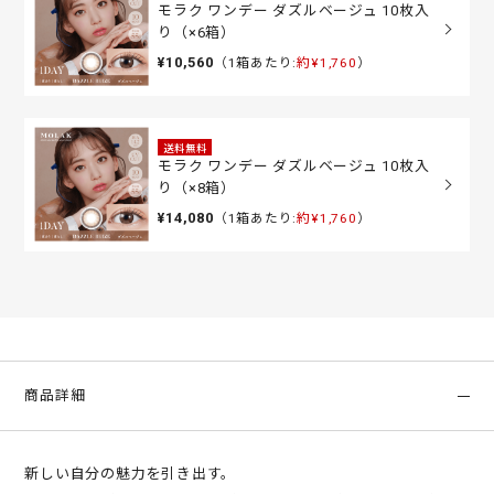
モラク ワンデー ダズルベージュ 10枚入
り（×6箱）
¥10,560
（1箱あたり:
約¥1,760
）
送料無料
モラク ワンデー ダズルベージュ 10枚入
り（×8箱）
¥14,080
（1箱あたり:
約¥1,760
）
商品詳細
新しい自分の魅力を引き出す。