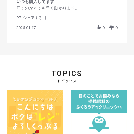
いつも購入してます
0
s
R
r
届くのがとても早く助かります。
t
e
e
'
a
v
v
シェアする
S
r
i
i
h
2026-01-17
r
0
0
e
e
a
a
w
w
r
t
b
s
e
i
y
t
R
n
会
a
e
g
員
t
v
o
i
i
n
n
e
1
g
TOPICS
w
7
い
b
J
つ
トピックス
y
a
も
会
n
購
員
2
入
o
0
し
n
2
て
1
6
ま
7
す
J
a
n