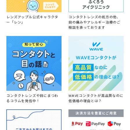
2
0
2
6
レンズアップル公式キャラクタ
コンタクトレンズの処方の他、
ー「レン」
目の痛みやアレルギー治療のご
相談を承っております
コンタクトレンズや目にまつわ
WAVEコンタクトが高品質なのに
るコラムを発信中！
低価格の理由とは？