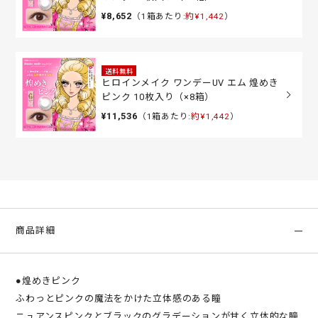
¥8,652
（1箱あたり:
約¥1,442
）
送料無料
ヒロインメイク ワンデーUV エム 煌めき
ピンク 10枚入り（×8箱）
¥11,536
（1箱あたり:
約¥1,442
）
商品詳細
●煌めきピンク
ふわっとピンクの魔法をかけた立体感のある瞳
ニュアンスピンクとブラックのグラデーションが甘く立体的な瞳