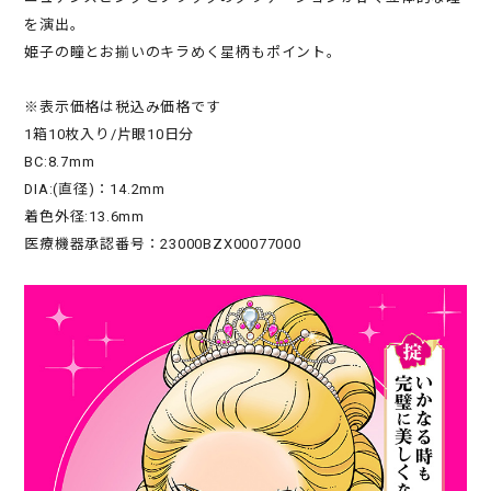
を演出。
姫子の瞳とお揃いのキラめく星柄もポイント。
※表示価格は税込み価格です
1箱10枚入り/片眼10日分
BC:8.7mm
DIA:(直径)：14.2mm
着色外径:13.6mm
医療機器承認番号：23000BZX00077000