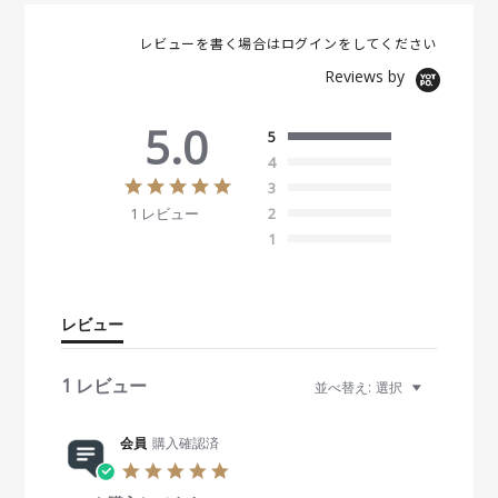
レビューを書く場合は
ログイン
をしてください
Reviews by
5.0
5
4
5
3
.
1 レビュー
2
0
s
1
t
a
r
r
レビュー
a
t
i
1 レビュー
並べ替え:
選択
n
g
会員
購入確認済
5
.