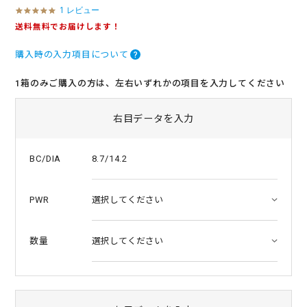
1 レビュー
5
.
送料無料でお届けします！
0
s
購入時の入力項目について
t
a
r
1箱のみご購入の方は、左右いずれかの項目を入力してください
r
a
t
右目データを入力
i
n
g
8.7/14.2
BC/DIA
PWR
数量