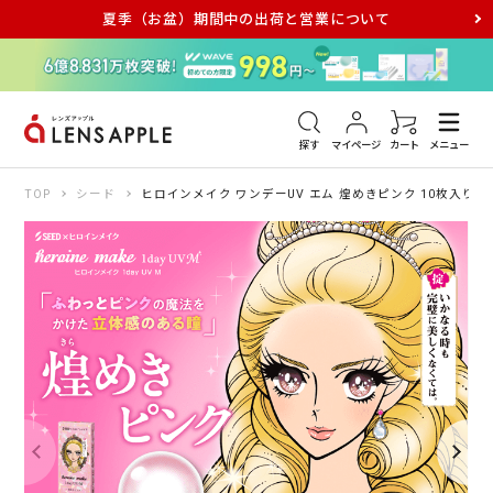
夏季（お盆）期間中の出荷と営業について
アキュビュー
メダリスト
メガネ
探す
マイページ
カート
メニュー
TOP
シード
ヒロインメイク ワンデーUV エム 煌めきピンク 10枚入り