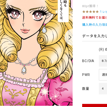
80pt獲得！
5
1 レ
.
送料無料でお届
0
s
購入時の入力項
t
a
r
データを入力
r
a
t
(R)
i
n
g
BC/DIA
8.7
PWR
数量
4