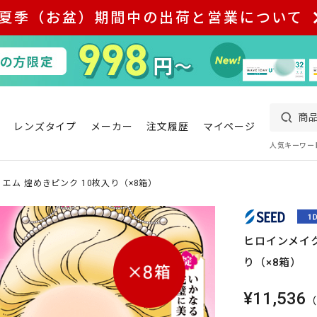
夏季（お盆）期間中の出荷と営業について
レンズタイプ
メーカー
注文履歴
マイページ
人気キーワー
 エム 煌めきピンク 10枚入り（×8箱）
ヒロインメイク
り（×8箱）
¥11,536