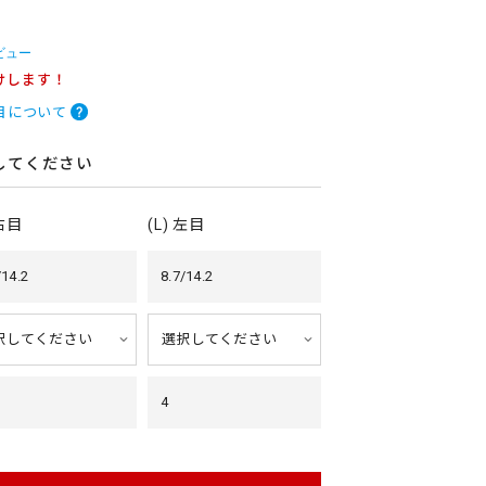
ビュー
けします！
目について
してください
 右目
(L) 左目
/14.2
8.7/14.2
4