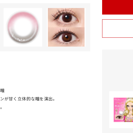
る瞳
ョンが甘く立体的な瞳を演出。
ト。