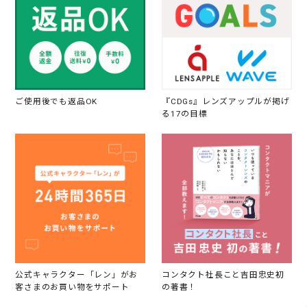
ご使用後でも返品OK
『CDGs』レンズアップルが掲げ
る17の目標
公式キャラクター「レン」がお
コンタクト社長こと吉田忠史初
客さまのお買い物をサポート
の著書！