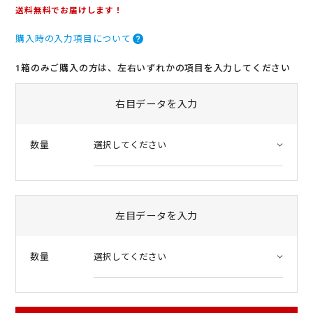
.
送料無料でお届けします！
0
s
購入時の入力項目について
t
a
r
1箱のみご購入の方は、左右いずれかの項目を入力してください
r
a
t
右目データを入力
i
n
g
数量
左目データを入力
数量