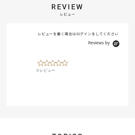
REVIEW
レビュー
レビューを書く場合は
ログイン
をしてください
Reviews by
0
.
0 レビュー
0
s
t
a
r
r
a
t
i
n
g