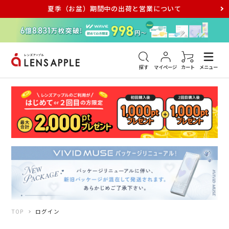
夏季（お盆）期間中の出荷と営業について
アキュビュー
メダリスト
メガネ
探す
マイページ
カート
メニュー
TOP
ログイン