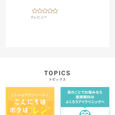
0
.
0 レビュー
0
s
t
a
r
r
a
t
i
n
g
TOPICS
トピックス