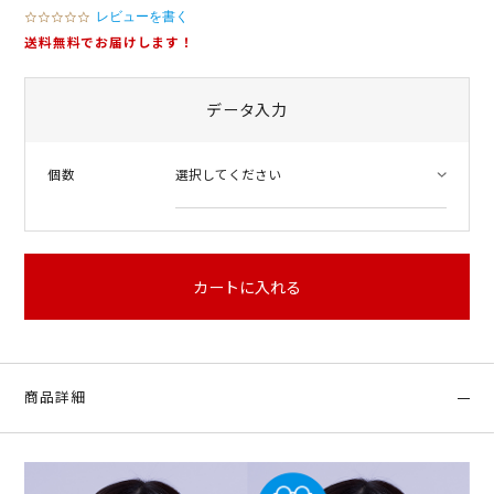
レビューを書く
0
.
送料無料でお届けします！
0
s
t
データ入力
a
r
r
a
個数
t
i
n
g
カートに入れる
商品詳細