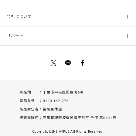
初めての方へ
会社について
ご利用ガイド
会社概要
お支払い方法、配送について
サポート
店舗情報
返品について
お客様サポート
特定商取引法に基づく表示
ポイントについて
お問い合わせ
プライバシーポリシー
サイトマップ
ご利用規約
所在地
千葉市中央区問屋町6-8
電話番号
0120-147-272
販売責任者
後藤恵律加
販売業許可
高度管理医療機器販売許可 千保 第0641号
Copyright LENS APPLE All Rights Reserved.