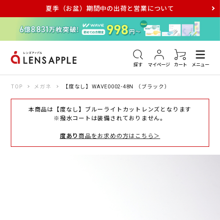
夏季（お盆）期間中の出荷と営業について
アキュビュー
メダリスト
メガネ
探す
マイページ
カート
メニュー
TOP
メガネ
【度なし】WAVE0002-48N （ブラック）
本商品は【度なし】ブルーライトカットレンズとなります
※撥水コートは装備されておりません。
度あり
商品をお求めの方はこちら＞