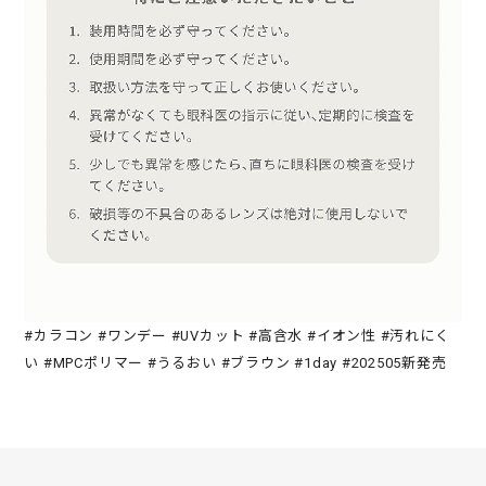
#カラコン #ワンデー #UVカット #高含水 #イオン性 #汚れにく
い #MPCポリマー #うるおい #ブラウン #1day #202505新発売