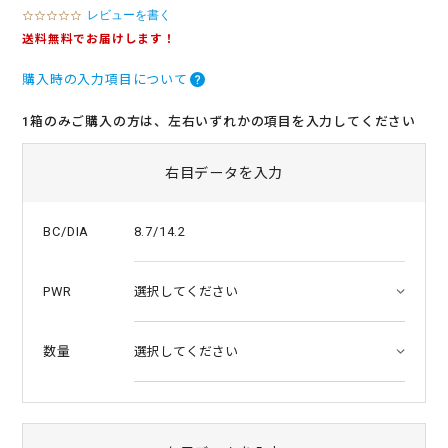
レビューを書く
0
.
送料無料でお届けします！
0
s
購入時の入力項目について
t
a
r
1箱のみご購入の方は、左右いずれかの項目を入力してください
r
a
t
右目データを入力
i
n
g
8.7/14.2
BC/DIA
PWR
数量