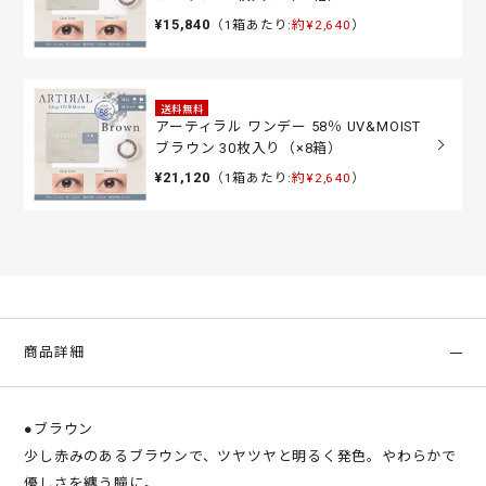
¥15,840
（1箱あたり:
約¥2,640
）
送料無料
アーティラル ワンデー 58％ UV&MOIST
ブラウン 30枚入り（×8箱）
¥21,120
（1箱あたり:
約¥2,640
）
商品詳細
●ブラウン
少し赤みのあるブラウンで、ツヤツヤと明るく発色。やわらかで
優しさを纏う瞳に。