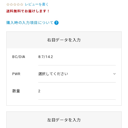
レビューを書く
0
.
送料無料でお届けします！
0
s
購入時の入力項目について
t
a
r
r
右目データを入力
a
t
i
8.7/14.2
BC/DIA
n
g
PWR
2
数量
左目データを入力