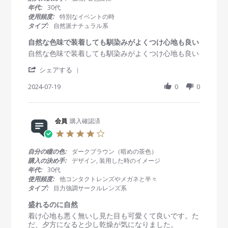
t
年代:
30代
a
使用頻度:
特別なイベントの時
r
タイプ:
自然派ナチュラル系
r
a
自然な色味で装着しても馴染みがよくつけ心地も良い
t
R
r
自然な色味で装着しても馴染みがよくつけ心地も良い
i
e
e
n
'
v
v
シェアする
g
S
i
i
h
2024-07-19
0
0
e
e
a
w
w
r
b
s
e
y
t
R
会員
購入確認済
会
a
e
員
t
4
v
o
i
.
i
n
n
0
自分の瞳の色:
ダークブラウン（暗めの茶色）
e
1
g
s
購入の決め手:
デザイン, 装用した時のイメージ
w
9
自
t
年代:
30代
b
J
然
a
使用頻度:
他コンタクトレンズやメガネと半々
y
u
な
r
タイプ:
目力強調サークルレンズ系
会
l
色
r
員
2
味
a
盛れるのに自然
o
0
で
t
R
r
着け心地も悪く無いし見た目も可愛くて良いです。た
n
2
装
i
e
e
だ、夕方になると少し乾燥が気になりました。
1
4
着
n