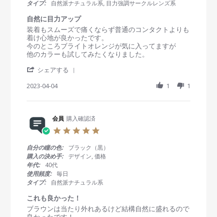
タイプ:
自然派ナチュラル系, 目力強調サークルレンズ系
会
r
員
a
自然に目力アップ
o
t
R
r
装着もスムーズで痛くならず普通のコンタクトよりも
n
i
e
e
着け心地が良かったです。
6
n
v
v
今のところブライトオレンジが気に入ってますが
A
g
i
i
他のカラーも試してみたくなりました。
p
e
e
r
'
w
w
シェアする
2
S
b
s
0
h
2023-04-04
1
1
y
t
2
a
会
a
3
r
員
t
e
o
i
R
会員
購入確認済
n
n
e
4
g
5
v
A
自
.
i
p
然
0
自分の瞳の色:
ブラック（黒）
e
r
に
s
購入の決め手:
デザイン, 価格
w
2
目
t
年代:
40代
b
0
力
a
使用頻度:
毎日
y
2
ア
r
タイプ:
自然派ナチュラル系
会
3
ッ
r
員
プ
a
これも良かった！
o
t
R
r
ブラウンは当たり外れあるけど結構自然に盛れるので
n
i
e
e
良かったです！