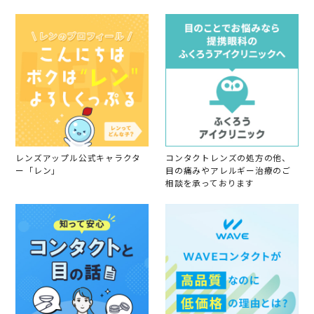
、
n
さ
届
6
ん
い
O
顔
た
c
に
時
t
な
に
2
り
た
0
ま
ま
2
す
た
1
。
ま
若
干
暗
め
レンズアップル公式キャラクタ
コンタクトレンズの処方の他、
に
ー「レン」
目の痛みやアレルギー治療のご
髪
相談を承っております
を
染
め
て
し
ま
い
、
カ
ラ