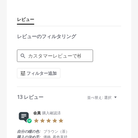
t
a
r
r
レビュー
a
t
i
レビューのフィルタリング
n
g
S
e
a
r
c
フィルター追加
h
R
e
v
i
13 レビュー
並べ替え:
選択
e
w
s
会員
購入確認済
5
.
0
自分の瞳の色:
ブラウン（茶）
s
購入の決め手:
価格, 着色直径