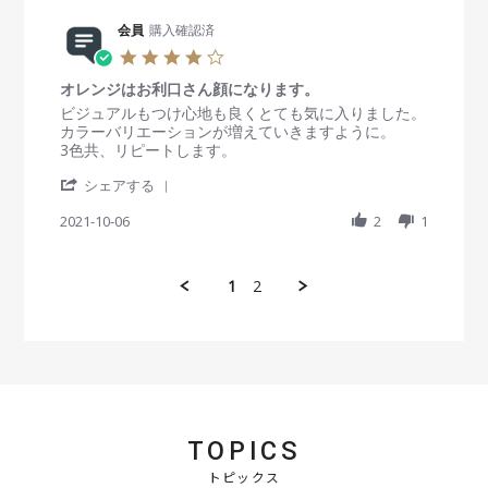
e
n
n
R
会員
購入確認済
8
g
e
F
購
4
v
e
入
.
i
b
当
オレンジはお利口さん顔になります。
0
e
2
初
s
R
r
ビジュアルもつけ心地も良くとても気に入りました。
w
0
は
t
e
e
カラーバリエーションが増えていきますように。
b
2
髪
a
v
v
3色共、リピートします。
y
2
色
r
i
i
会
が
'
r
e
e
シェアする
員
少
S
a
w
w
o
し
h
2021-10-06
t
2
1
b
s
n
明
a
i
y
t
8
る
r
n
会
a
F
い
e
g
員
t
1
2
e
ブ
R
o
i
b
ラ
e
n
n
2
ウ
v
6
g
0
ン
i
O
オ
2
だ
e
c
レ
2
っ
w
t
ン
た
b
2
ジ
ん
y
0
は
で
会
2
お
TOPICS
す
員
1
利
が
o
トピックス
口