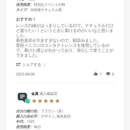
b
a
デ
a
使用頻度:
特別なイベントの時
y
y
ー
r
タイプ:
自然派ナチュラル系
会
2
フ
r
員
0
ル
a
おすすめ！
o
2
ッ
t
R
r
レンズの縁がはっきりしているので、ナチュラルだけ
n
3
テ
i
e
e
ど盛りたい！というときに着けるのがいいなと思いま
1
イ
n
v
v
した。
1
ー
g
i
i
着色直径が大きすぎないので、馴染みました。
M
ブ
e
e
普段メニコンのコンタクトレンズを使用しているの
a
w
w
で、着けた感じがわかっており、安心して使うことが
y
b
s
できました。
2
y
t
0
'
会
a
シェアする
2
S
員
t
3
h
2023-04-06
1
0
o
i
a
n
n
r
6
g
e
A
お
R
会員
購入確認済
p
す
e
r
す
5
v
2
め
.
i
0
！
0
自分の瞳の色:
ブラウン（茶）
e
2
s
購入の決め手:
デザイン, 着色直径
w
3
t
年代:
10代
b
a
使用頻度:
毎日
y
r