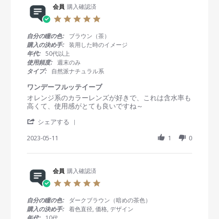
2
R
会員
購入確認済
員
t
3
e
o
i
5
v
n
n
.
i
2
g
0
自分の瞳の色:
ブラウン（茶）
e
5
か
s
購入の決め手:
装用した時のイメージ
w
M
わ
t
年代:
50代以上
b
a
い
a
使用頻度:
週末のみ
y
y
い
r
タイプ:
自然派ナチュラル系
会
2
！
r
員
0
a
ワンデーフルッテイーブ
o
2
t
R
r
オレンジ系のカラーレンズが好きで、これは含水率も
n
3
i
e
e
高くて、使用感がとても良いですね～
2
n
v
v
5
g
'
i
i
シェアする
M
S
e
e
a
h
2023-05-11
1
0
w
w
y
a
b
s
2
r
y
t
0
e
会
a
2
R
会員
購入確認済
員
t
3
e
o
i
5
v
n
n
.
i
1
g
0
自分の瞳の色:
ダークブラウン（暗めの茶色）
e
1
ワ
s
購入の決め手:
着色直径, 価格, デザイン
w
M
ン
t
年代:
10代