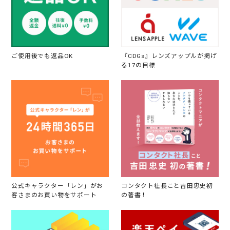
ご使用後でも返品OK
『CDGs』レンズアップルが掲げ
る17の目標
公式キャラクター「レン」がお
コンタクト社長こと吉田忠史初
客さまのお買い物をサポート
の著書！