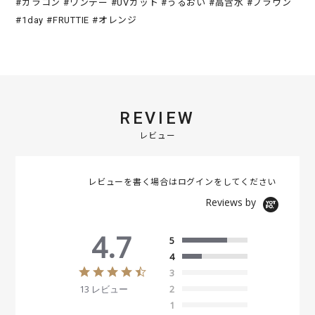
#カラコン #ワンデー #UVカット #うるおい #高含水 #ブラウン
#1day #FRUTTIE #オレンジ
REVIEW
レビュー
レビューを書く場合は
ログイン
をしてください
Reviews by
4.7
5
4
4
3
.
13 レビュー
2
7
s
1