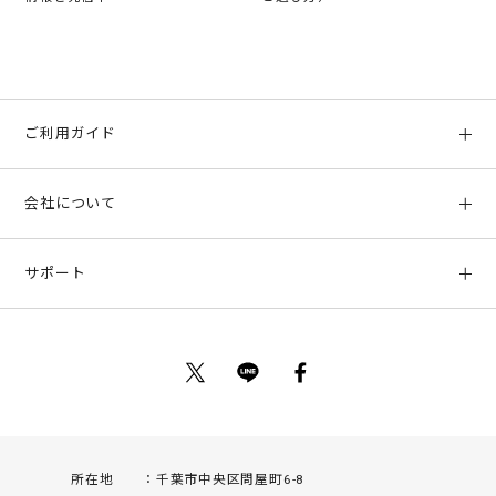
ご利用ガイド
初めての方へ
会社について
ご利用ガイド
会社概要
お支払い方法、配送について
サポート
店舗情報
返品について
お客様サポート
特定商取引法に基づく表示
ポイントについて
お問い合わせ
プライバシーポリシー
サイトマップ
ご利用規約
所在地
千葉市中央区問屋町6-8