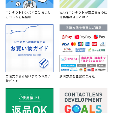
コ
ン
の
色
コンタクトレンズや目にまつわ
WAVEコンタクトが高品質なのに
の
るコラムを発信中！
低価格の理由とは？
オ
レ
ン
ジ
感
が
目
立
っ
た
よ
う
な
ご注文からお届けまでのお買い
決済方法を豊富にご用意
、
、
物ガイド
で