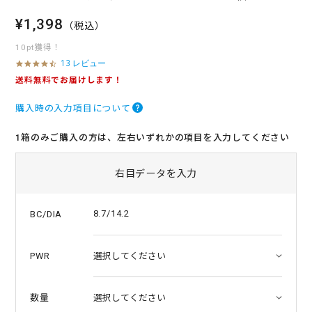
¥1,398
（税込）
10pt獲得！
13 レビュー
4
.
送料無料でお届けします！
7
s
購入時の入力項目について
t
a
r
1箱のみご購入の方は、左右いずれかの項目を入力してください
r
a
t
右目データを入力
i
n
g
8.7/14.2
BC/DIA
PWR
数量