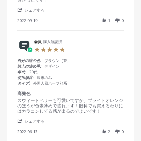
4
n
v
v
A
g
'
i
i
シェアする
p
S
e
e
r
h
2022-09-19
1
0
w
w
2
a
b
s
0
r
y
t
2
e
会
a
3
R
会員
購入確認済
員
t
e
o
i
5
v
n
n
.
i
1
g
0
自分の瞳の色:
ブラウン（茶）
e
9
こ
s
購入の決め手:
デザイン
w
S
れ
t
年代:
20代
b
e
も
a
使用頻度:
週末のみ
y
p
良
r
タイプ:
外国人風ハーフ顔系
会
2
か
r
員
0
っ
a
高発色
o
2
た
t
R
r
スウィートベリーも可愛いですが、ブライトオレンジ
n
2
！
i
e
e
のほうが色素薄めで盛れます！眼科でも買えるわりに
1
n
v
v
はカラコンしてる感が出るのでよいです！
9
g
i
i
S
'
e
e
シェアする
e
S
w
w
p
h
2022-06-13
2
0
b
s
2
a
y
t
0