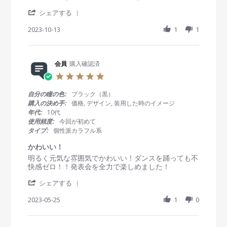
v
v
9
し
g
'
i
i
シェアする
J
て
S
e
e
u
も
h
2023-10-13
1
1
w
w
l
馴
a
b
s
2
染
r
y
t
0
み
e
会
a
2
が
R
会員
購入確認済
員
t
4
よ
e
o
i
く
5
v
n
n
つ
.
i
1
g
け
0
自分の瞳の色:
ブラック（黒）
e
3
盛
心
s
購入の決め手:
価格, デザイン, 装用した時のイメージ
w
O
れ
地
t
年代:
10代
b
c
る
も
a
使用頻度:
今回が初めて
y
t
の
良
r
タイプ:
個性派カラフル系
会
2
に
い
r
員
0
自
a
かわいい！
o
2
然
t
R
r
明るく元気な雰囲気でかわいい！ダンスを踊っても不
n
3
i
e
e
快感ゼロ！！発表会を全力で楽しめました！
1
n
v
v
3
g
'
i
i
シェアする
O
S
e
e
c
h
2023-05-25
1
0
w
w
t
a
b
s
2
r
y
t
0
e
会
a