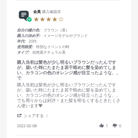
r
会
a
2
e
員
t
2
R
会員
購入確認済
o
i
e
n
n
4
v
1
g
.
i
3
高
0
自分の瞳の色:
ブラウン（茶）
e
J
発
s
購入の決め手:
イメージモデルやブランド
w
u
色
t
年代:
20代
b
n
a
使用頻度:
特別なイベントの時
y
2
r
タイプ:
自然派ナチュラル系
会
0
r
員
2
a
購入当初は髪色が少し明るいブラウンだったんです
o
2
t
が、届いた時にたまたま若干暗めに髪を染めてしま
n
i
い、カラコンの色のオレンジ感が目立ったような、、
1
n
で
3
g
R
r
購入当初は髪色が少し明るいブラウンだったんです
J
e
e
が、届いた時にたまたま若干暗めに髪を染めてしま
u
v
v
い、カラコンの色のオレンジ感が目立ったような、、
n
i
i
でも周りからは好評！また髪を明るくするときたくさ
2
e
e
ん使います💖
0
w
w
2
'
b
s
シェアする
2
S
y
t
h
2022-02-08
1
0
会
a
a
員
t
r
o
i