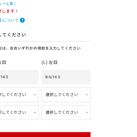
ューを書く
けします！
目について
してください
方は、左右いずれかの項目を入力してください
 右目
(L) 左目
/14.5
8.6/14.5