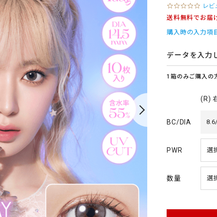
0
レビ
.
送料無料でお届
0
s
購入時の入力項
t
a
r
データを入力
r
a
1箱のみご購入の
t
i
n
(R)
g
BC/DIA
8.6
PWR
数量