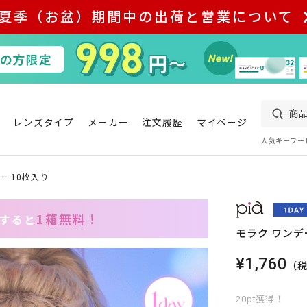
夏季（お盆）期間中の出荷と営業について
レンズタイプ
メーカー
注文履歴
マイページ
人気キーワー
ー 10枚入り
1箱無料！
入すると
モラク ワンデ
¥1,760
（
20pt獲得！