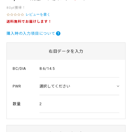
80pt獲得！
レビューを書く
0
.
送料無料でお届けします！
0
s
購入時の入力項目について
t
a
r
r
右目データを入力
a
t
i
8.6/14.5
BC/DIA
n
g
PWR
2
数量