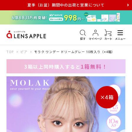
夏季（お盆）期間中の出荷と営業について
アキュビュー
メダリスト
メガネ
探す
マイページ
カート
メニュー
TOP
ピア
モラク ワンデー ドリームグレー 10枚入り（×4箱）
1箱無料！
3箱以上同時購入すると