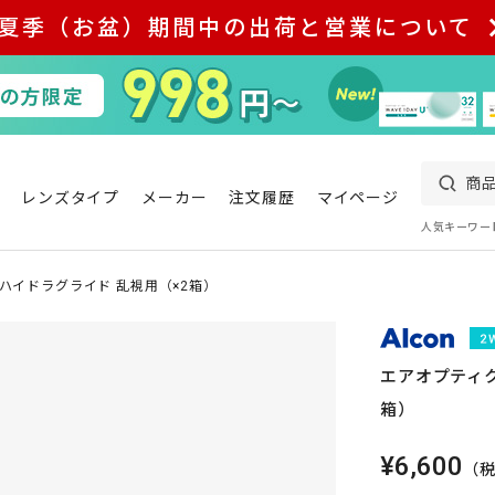
夏季（お盆）期間中の出荷と営業について
レンズタイプ
メーカー
注文履歴
マイページ
人気キーワー
 ハイドラグライド 乱視用（×2箱）
エアオプティク
箱）
¥6,600
（