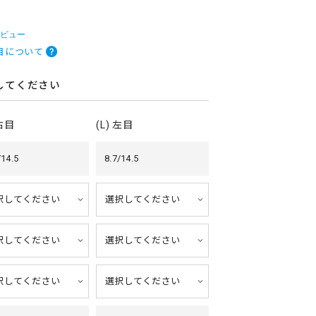
レビュー
目について
してください
 右目
(L) 左目
/14.5
8.7/14.5