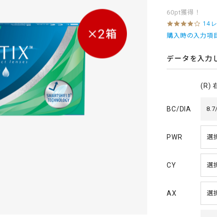
60pt獲得！
4
14 
.
購入時の入力項
2
s
t
データを入力
a
r
r
(R)
a
t
i
BC/DIA
8.7
n
g
PWR
CY
AX