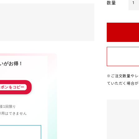
数量
1
いがお得！
※ご注文数量やレ
ていただく場合が
ーポンをコピー
様1回限り
併用はできません