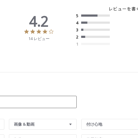
レビューを書
4.2
5
4
3
4
.
2
14 レビュー
2
1
s
t
a
r
r
a
t
i
n
g
画像 & 動画
付け心地