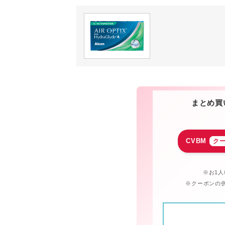
まとめ買
CVBM
ク
※お1人
※クーポンの