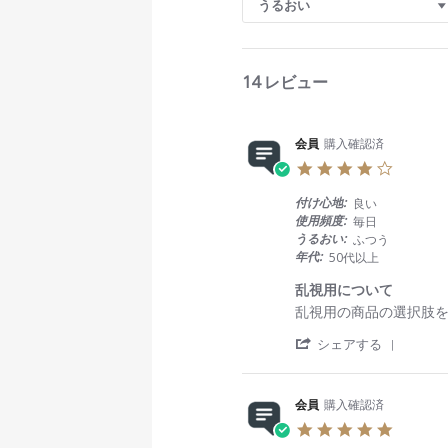
うるおい
h
R
e
v
14 レビュー
i
e
w
s
会員
購入確認済
4
.
0
付け心地:
良い
s
使用頻度:
毎日
t
うるおい:
ふつう
a
年代:
50代以上
r
r
乱視用について
a
R
r
乱視用の商品の選択肢
t
e
e
i
'
v
v
シェアする
n
S
i
i
g
h
e
e
a
w
w
会員
購入確認済
r
b
s
5
e
y
t
.
R
会
a