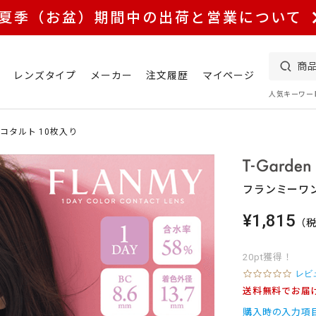
夏季（お盆）期間中の出荷と営業について
レンズタイプ
メーカー
注文履歴
マイページ
人気キーワー
コタルト 10枚入り
フランミーワン
¥1,815
（
20pt獲得！
0
レビ
.
送料無料でお届
0
s
購入時の入力項