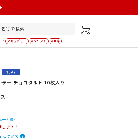
ド：
アキュビュー
メダリスト
メガネ
デー チョコタルト 10枚入り
税込）
ューを書く
けします！
目について