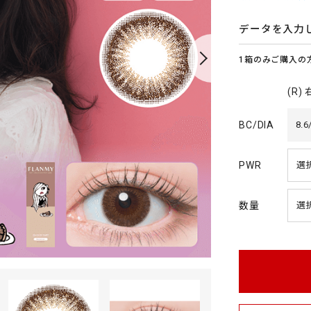
t
a
r
データを入力
r
a
1箱のみご購入の
t
i
n
(R)
g
BC/DIA
8.6
PWR
数量