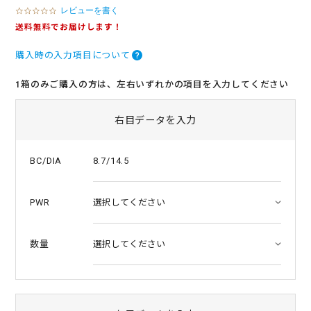
レビューを書く
0
.
送料無料でお届けします！
0
s
購入時の入力項目について
t
a
r
1箱のみご購入の方は、左右いずれかの項目を入力してください
r
a
t
右目データを入力
i
n
g
8.7/14.5
BC/DIA
PWR
数量