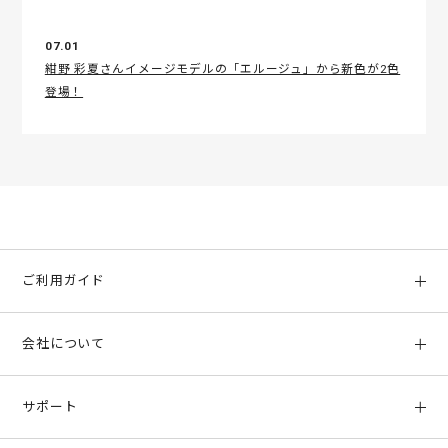
07.01
紺野 彩夏さんイメージモデルの「エルージュ」から新色が2色
登場！
ご利用ガイド
初めての方へ
会社について
ご利用ガイド
会社概要
お支払い方法、配送について
サポート
店舗情報
返品について