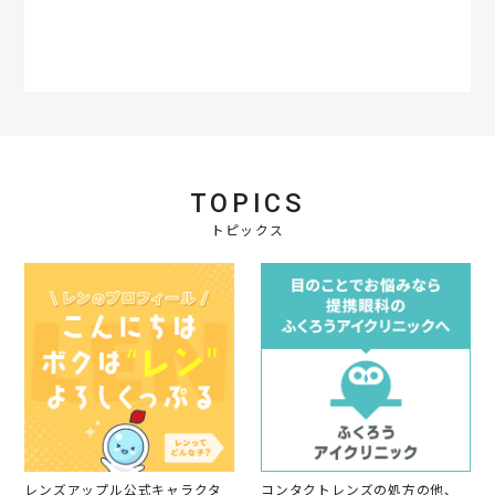
t
a
r
r
a
t
i
n
g
TOPICS
トピックス
レンズアップル公式キャラクタ
コンタクトレンズの処方の他、