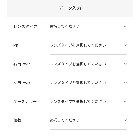
r
r
データ入力
a
t
i
レンズタイプ
n
g
PD
右目PWR
左目PWR
ケースカラー
個数