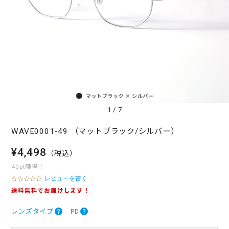
1
/
7
WAVE0001-49 （マットブラック/シルバー）
¥4,498
（税込）
40pt獲得！
レビューを書く
0
.
送料無料でお届けします！
0
s
レンズタイプ
PD
t
a