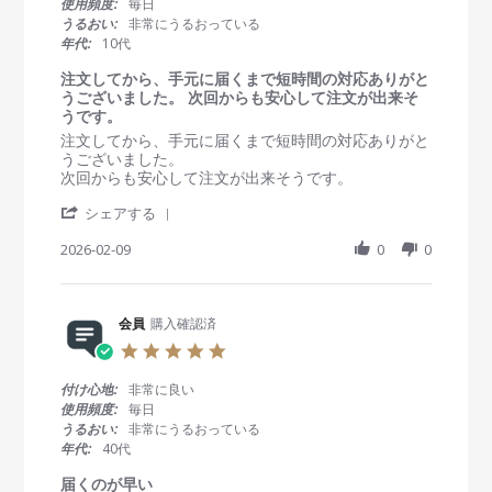
使用頻度:
毎日
w
a
ン
t
うるおい:
非常にうるおっている
b
r
ズ
a
年代:
10代
y
2
が
r
会
0
大
r
注文してから、手元に届くまで短時間の対応ありがと
員
2
き
a
うございました。 次回からも安心して注文が出来そ
o
6
い
t
うです。
n
の
i
R
r
注文してから、手元に届くまで短時間の対応ありがと
2
で
n
e
e
うございました。
M
つ
g
v
v
次回からも安心して注文が出来そうです。
a
け
i
i
r
て
'
e
e
シェアする
2
る
S
w
w
0
状
h
2026-02-09
0
0
b
s
2
態
a
y
t
6
が
r
会
a
わ
e
員
t
か
R
会員
購入確認済
o
i
っ
e
n
n
5
て
v
9
g
.
使
i
F
注
0
い
付け心地:
非常に良い
e
e
文
s
や
使用頻度:
毎日
w
b
し
t
す
うるおい:
非常にうるおっている
b
2
て
a
い
年代:
40代
y
0
か
r
会
2
ら
r
届くのが早い
員