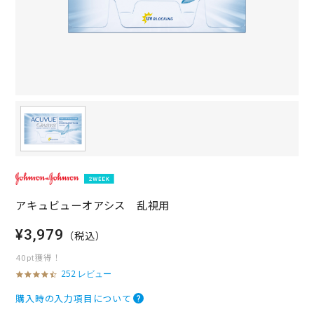
アキュビューオアシス 乱視用
¥3,979
（税込）
40pt獲得！
252 レビュー
4
.
6
購入時の入力項目について
s