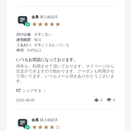
a
b
s
p
r
y
t
2
e
会
a
0
R
会員
購入確認済
員
t
2
e
o
i
5
5
v
n
n
.
i
8
g
0
付け心地:
非常に良い
e
S
着
s
使用頻度:
毎日
w
e
け
t
うるおい:
非常にうるおっている
b
p
心
a
年代:
50代以上
y
2
地
r
会
0
が
r
いつもお世話になっております。
員
2
良
a
R
r
何年も、利用させて頂いております。マイページから
o
5
い
t
e
e
注文ができますので助かります。クーポンも利用させ
n
i
v
v
て頂いてます。いつもメール頂きありがとうございま
8
n
i
i
す。
S
g
e
e
e
'
w
w
シェアする
p
S
b
s
2
h
2025-08-05
0
0
y
t
0
a
会
a
2
r
員
t
5
e
o
i
R
会員
購入確認済
n
n
e
5
g
4
v
A
い