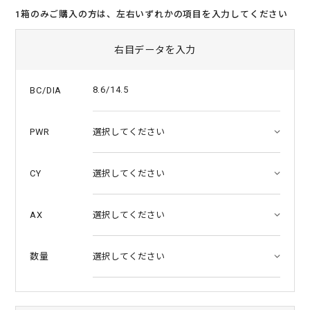
t
1箱のみご購入の方は、左右いずれかの項目を入力してください
a
r
r
右目データを入力
a
t
i
8.6/14.5
BC/DIA
n
g
PWR
CY
AX
数量