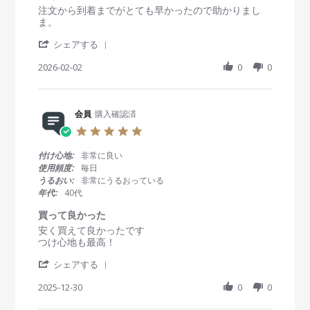
6
、
a
R
r
注文から到着までがとても早かったので助かりまし
o
手
t
e
e
ま。
n
元
i
v
v
9
に
n
'
i
i
シェアする
F
届
g
S
e
e
e
く
h
2026-02-02
0
0
w
w
b
ま
a
b
s
2
で
r
y
t
0
短
e
会
a
2
時
R
会員
購入確認済
員
t
6
間
e
o
i
5
の
v
n
n
.
対
i
2
g
0
応
付け心地:
非常に良い
e
F
届
s
あ
使用頻度:
毎日
w
e
く
t
り
うるおい:
非常にうるおっている
b
b
の
a
が
年代:
40代
y
2
が
r
と
会
0
早
r
う
買って良かった
員
2
い
a
ご
R
r
安く買えて良かったです
o
6
t
ざ
e
e
つけ心地も最高！
n
i
い
v
v
2
n
ま
'
i
i
シェアする
F
g
し
S
e
e
e
た
h
2025-12-30
0
0
w
w
b
。
a
b
s
2
次