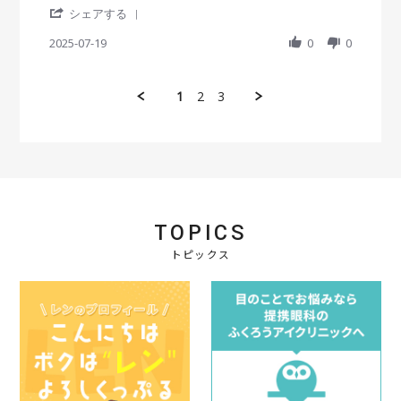
n
2
に
i
'
v
v
シェアする
2
5
届
n
S
i
i
6
い
g
h
2025-07-19
0
0
e
e
J
て
a
w
w
u
助
r
b
s
l
か
e
y
t
2
り
1
2
3
R
会
a
0
ま
e
員
t
2
し
v
o
i
5
た
i
n
n
。
e
1
g
w
9
い
b
J
つ
y
u
も
会
l
通
TOPICS
員
2
り
o
トピックス
0
の
n
2
安
1
5
定
9
な
J
着
u
け
l
心
2
地
0
で
2
す