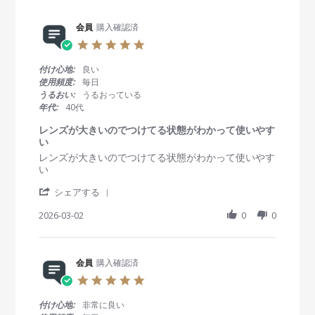
w
s
会員
購入確認済
5
.
0
付け心地:
良い
s
使用頻度:
毎日
t
うるおい:
うるおっている
a
年代:
40代
r
r
レンズが大きいのでつけてる状態がわかって使いやす
a
い
t
R
r
レンズが大きいのでつけてる状態がわかって使いやす
i
e
e
い
n
v
v
g
'
i
i
シェアする
S
e
e
h
2026-03-02
0
0
w
w
a
b
s
r
y
t
e
会
a
R
会員
購入確認済
員
t
e
o
i
5
v
n
n
.
i
2
g
0
付け心地:
非常に良い
e
M
レ
s