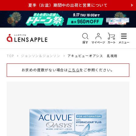
夏季（お盆）期間中の出荷と営業について
アキュビュー
メダリスト
メガネ
探す
マイページ
カート
メニュー
TOP
ジョンソン＆ジョンソン
アキュビューオアシス 乱視用
お求めの度数がない場合は
こちら
をご参照ください。