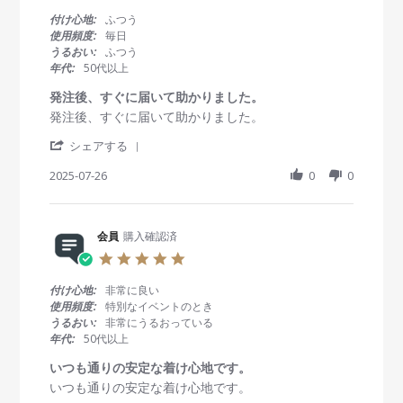
.
i
u
つ
0
付け心地:
ふつう
e
g
も
s
使用頻度:
毎日
w
2
お
t
うるおい:
ふつう
b
0
世
a
年代:
50代以上
y
2
話
r
会
5
に
r
発注後、すぐに届いて助かりました。
員
な
a
R
r
発注後、すぐに届いて助かりました。
o
っ
t
e
e
n
て
i
'
v
v
シェアする
5
お
n
S
i
i
A
り
g
h
2025-07-26
0
0
e
e
u
ま
a
w
w
g
す
r
b
s
2
。
e
y
t
0
R
会員
購入確認済
会
a
2
e
員
t
5
5
v
o
i
.
i
n
n
0
付け心地:
非常に良い
e
2
g
s
使用頻度:
特別なイベントのとき
w
6
発
t
うるおい:
非常にうるおっている
b
J
注
a
年代:
50代以上
y
u
後
r
会
l
、
r
いつも通りの安定な着け心地です。
員
2
す
a
R
r
いつも通りの安定な着け心地です。
o
0
ぐ
t
e
e