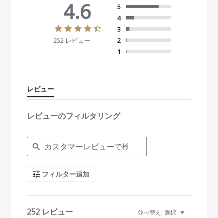
4.6
5
4
4
3
.
252 レビュー
2
6
s
1
t
a
r
r
レビュー
a
t
i
レビューのフィルタリング
n
g
S
e
a
r
c
フィルター追加
h
R
e
v
i
252 レビュー
並べ替え:
選択
e