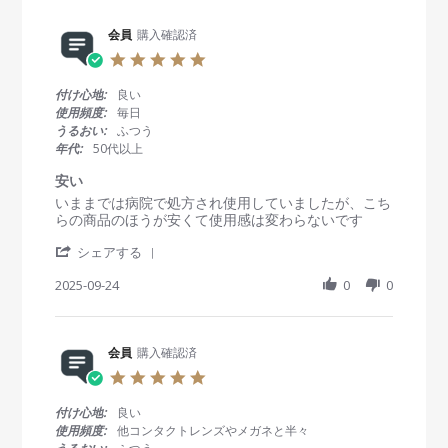
r
y
t
0
回
e
会
a
2
か
R
会員
購入確認済
員
t
6
ら
e
o
i
5
も
v
n
n
.
安
i
3
g
0
付け心地:
良い
心
e
0
買
s
使用頻度:
毎日
し
w
D
っ
t
て
うるおい:
ふつう
b
e
て
a
注
年代:
50代以上
y
c
良
r
文
会
2
か
r
安い
が
員
0
っ
a
出
R
r
いままでは病院で処方され使用していましたが、こち
o
2
た
t
来
e
e
らの商品のほうが安くて使用感は変わらないです
n
5
i
そ
v
v
3
n
う
'
i
i
シェアする
0
g
で
S
e
e
D
す
h
2025-09-24
0
0
w
w
e
。
a
b
s
c
r
y
t
2
e
会
a
0
R
会員
購入確認済
員
t
2
e
o
i
5
5
v
n
n
.
i
2
g
0
付け心地:
良い
e
4
安
s
使用頻度:
他コンタクトレンズやメガネと半々
w
S
い
t