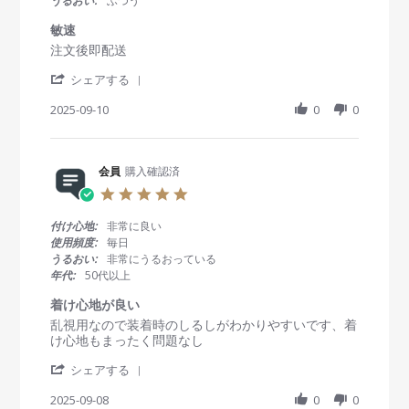
うるおい:
ふつう
b
e
a
y
p
r
敏速
会
2
r
R
r
注文後即配送
員
0
a
e
e
o
2
t
'
v
v
シェアする
n
5
i
S
i
i
2
n
h
2025-09-10
0
0
e
e
4
g
a
w
w
S
r
b
s
e
e
y
t
p
R
会員
購入確認済
会
a
2
e
員
t
0
5
v
o
i
2
.
i
n
n
5
0
付け心地:
非常に良い
e
1
g
s
使用頻度:
毎日
w
0
敏
t
うるおい:
非常にうるおっている
b
S
速
a
年代:
50代以上
y
e
r
会
p
r
着け心地が良い
員
2
a
R
r
乱視用なので装着時のしるしがわかりやすいです、着
o
0
t
e
e
け心地もまったく問題なし
n
2
i
v
v
1
5
n
'
i
i
シェアする
0
g
S
e
e
S
h
2025-09-08
0
0
w
w
e