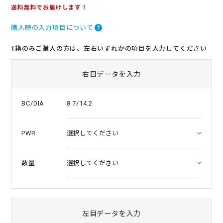
.
送料無料でお届けします！
0
s
購入時の入力項目について
t
a
r
1箱のみご購入の方は、左右いずれかの項目を入力してください
r
a
t
右目データを入力
i
n
g
8.7/14.2
BC/DIA
PWR
数量
左目データを入力