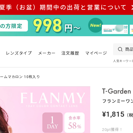
夏季（お盆）期間中の出荷と営業について
レンズタイプ
メーカー
注文履歴
マイページ
人気キーワー
ームマカロン 10枚入り
フランミーワン
¥1,815
（
20pt獲得！