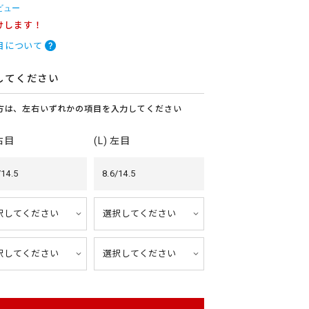
ビュー
けします！
目について
してください
方は、左右いずれかの項目を入力してください
 右目
(L) 左目
/14.5
8.6/14.5