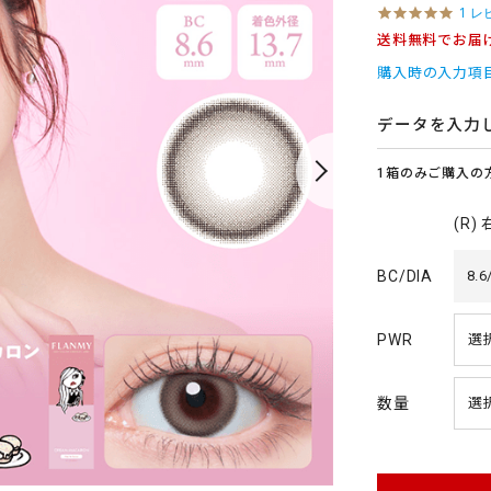
5
1 レ
.
送料無料でお届
0
s
購入時の入力項
t
a
r
データを入力
r
a
1箱のみご購入の
t
i
n
(R)
g
BC/DIA
8.6
PWR
数量