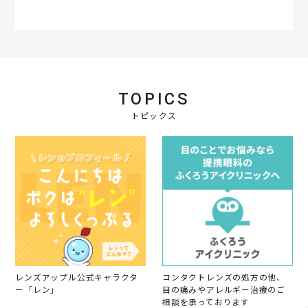
r
a
t
i
n
g
TOPICS
トピックス
レンズアップル公式キャラクタ
コンタクトレンズの処方の他、
ー「レン」
目の痛みやアレルギー治療のご
相談を承っております