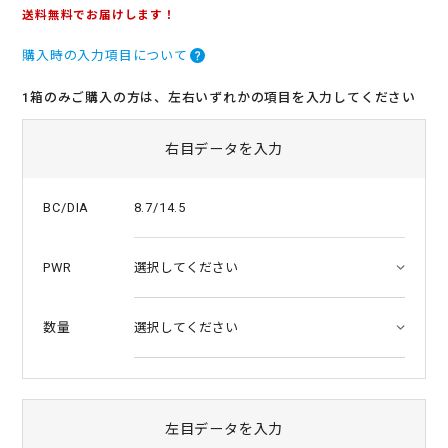
.
送料無料でお届けします！
0
s
購入時の入力項目について
t
a
r
1箱のみご購入の方は、左右いずれかの項目を入力してください
r
a
t
右目データを入力
i
n
g
8.7/14.5
BC/DIA
PWR
数量
左目データを入力