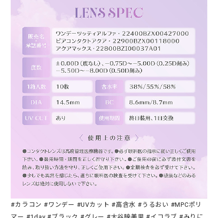
#カラコン #ワンデー #UVカット #高含水 #うるおい #MPCポリ
マー #1day #ブラック #グレー #大谷映美里 #イコラブ #みりに