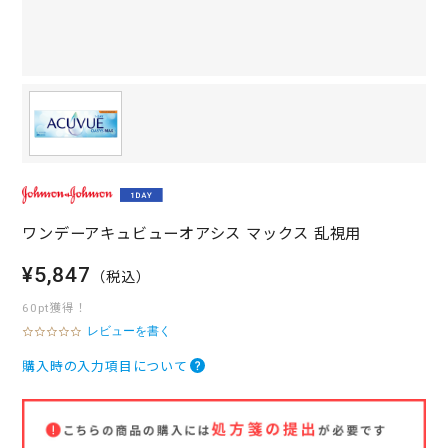
ワンデーアキュビューオアシス マックス 乱視用
¥5,847
（税込）
60pt獲得！
レビューを書く
0
.
0
購入時の入力項目について
s
t
a
r