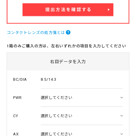
r
a
t
i
n
g
コンタクトレンズの処方箋とは
1箱のみご購入の方は、左右いずれかの項目を入力してください
右目データを入力
8.5/14.3
BC/DIA
PWR
CY
AX