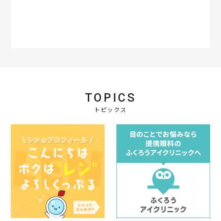
t
a
r
r
a
t
i
n
g
TOPICS
トピックス