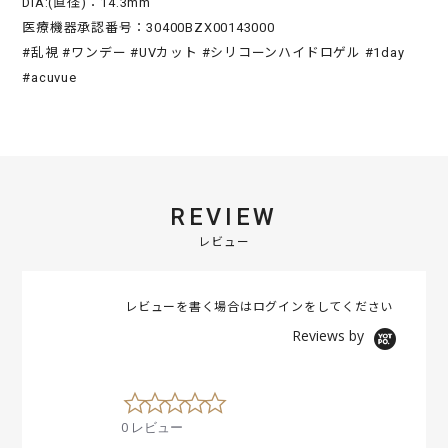
DIA:(直径)：14.3mm
医療機器承認番号：30400BZX00143000
#乱視 #ワンデー #UVカット #シリコーンハイドロゲル #1day
#acuvue
REVIEW
レビュー
レビューを書く場合は
ログイン
をしてください
Reviews by
0
.
0 レビュー
0
s