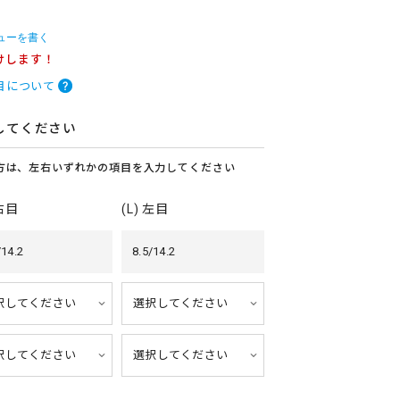
ューを書く
けします！
目について
してください
方は、左右いずれかの項目を入力してください
 右目
(L) 左目
/14.2
8.5/14.2