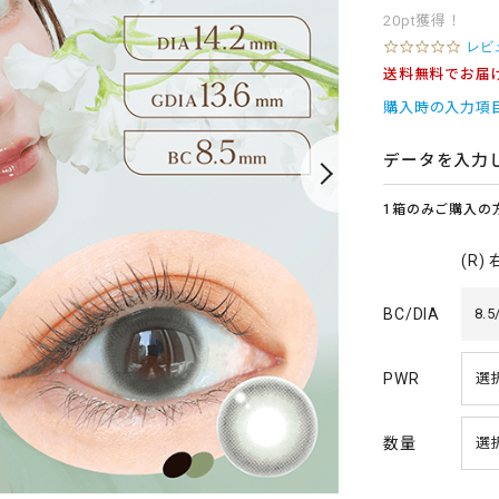
20pt獲得！
0
レビ
.
送料無料でお届
0
s
購入時の入力項
t
a
r
データを入力
r
a
1箱のみご購入の
t
i
n
(R)
g
BC/DIA
8.5
PWR
数量