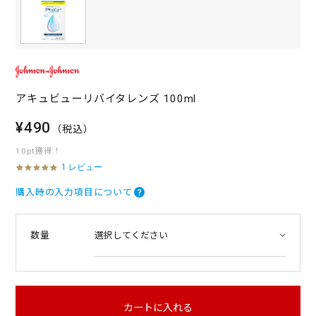
アキュビューリバイタレンズ 100ml
¥490
（税込）
10pt獲得！
1 レビュー
5
.
0
購入時の入力項目について
s
t
a
数量
r
r
a
t
i
n
カートに入れる
g