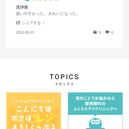
.
洗浄液
0
s
R
r
使いやすかった。きれいになった。
t
e
e
'
a
v
v
シェアする
S
r
i
i
h
2023-05-01
r
0
0
e
e
a
a
w
w
r
t
b
s
e
i
y
t
R
n
会
a
e
g
員
t
v
o
i
i
n
n
e
1
g
TOPICS
w
M
洗
b
a
浄
トピックス
y
y
液
会
2
員
0
o
2
n
3
1
M
a
y