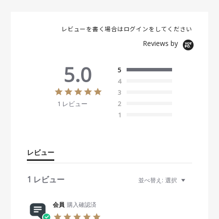
レビューを書く場合は
ログイン
をしてください
Reviews by
5.0
5
4
5
3
.
1 レビュー
2
0
s
1
t
a
r
r
レビュー
a
t
i
1 レビュー
並べ替え:
選択
n
g
会員
購入確認済
5