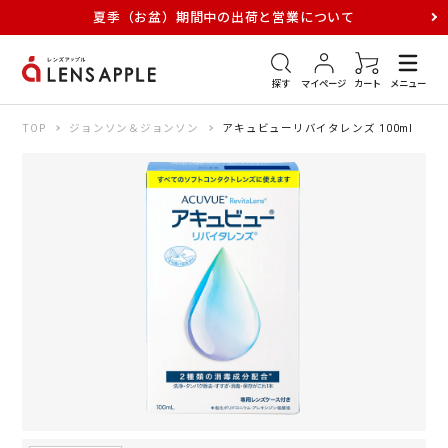
夏季（お盆）期間中の出荷と営業について
アキュビュー
メダリスト
メガネ
探す
マイページ
カート
メニュー
TOP
ジョンソン＆ジョンソン
アキュビューリバイタレンズ 100ml