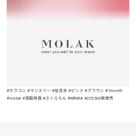
#カラコン #マンスリー #低含水 #ピンク #ブラウン #1month
#molak #宮脇咲良 #さくらたん #MRMA #202503新発売