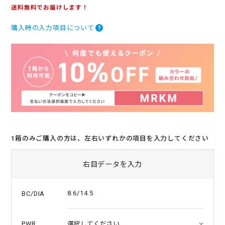
.
送料無料でお届けします！
0
s
購入時の入力項目について
t
a
r
r
a
t
i
n
g
1箱のみご購入の方は、左右いずれかの項目を入力してください
右目データを入力
8.6/14.5
BC/DIA
PWR