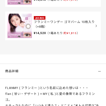
送料無料
フランミーワンデー ゴマバーム 10枚入り
（×8箱）
¥14,520
（1箱あたり:
約¥1,815
）
商品詳細
FLANMY ( フランミー )という名前に込めた想いは・・・
flan ( 甘い・デザート ) + MY ( 私 )と愛の象徴であるフラミン
ゴ。
ナチュラルなのに「いつもと違う？」とことん“オトナ可愛さ”を