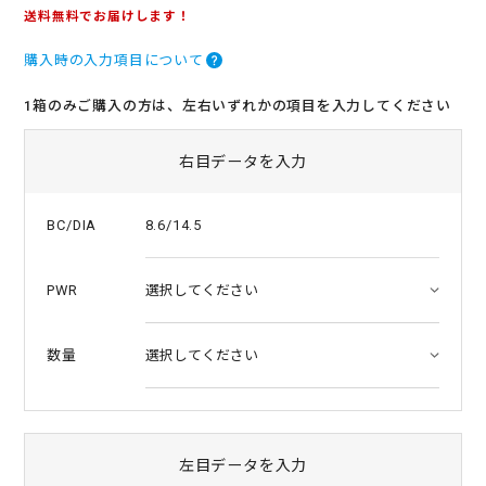
.
送料無料でお届けします！
0
s
購入時の入力項目について
t
a
r
1箱のみご購入の方は、左右いずれかの項目を入力してください
r
a
t
右目データを入力
i
n
g
8.6/14.5
BC/DIA
PWR
数量
左目データを入力