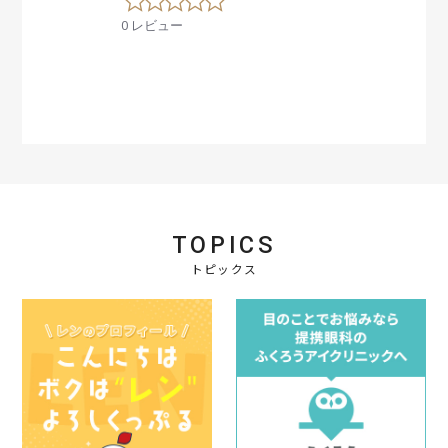
.
0 レビュー
0
s
t
a
r
r
a
t
i
n
g
TOPICS
トピックス