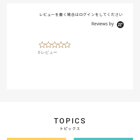
レビューを書く場合は
ログイン
をしてください
Reviews by
0
.
0 レビュー
0
s
t
a
r
r
a
t
i
n
g
TOPICS
トピックス