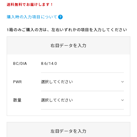
.
送料無料でお届けします！
0
s
購入時の入力項目について
t
a
r
1箱のみご購入の方は、左右いずれかの項目を入力してください
r
a
t
右目データを入力
i
n
g
8.6/14.0
BC/DIA
PWR
数量
左目データを入力