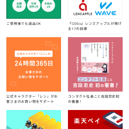
ご使用後でも返品OK
『CDGs』レンズアップルが掲げ
る17の目標
公式キャラクター「レン」がお
コンタクト社長こと吉田忠史初
客さまのお買い物をサポート
の著書！