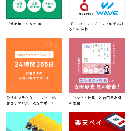
ご使用後でも返品OK
『CDGs』レンズアップルが掲げ
る17の目標
公式キャラクター「レン」がお
コンタクト社長こと吉田忠史初
客さまのお買い物をサポート
の著書！