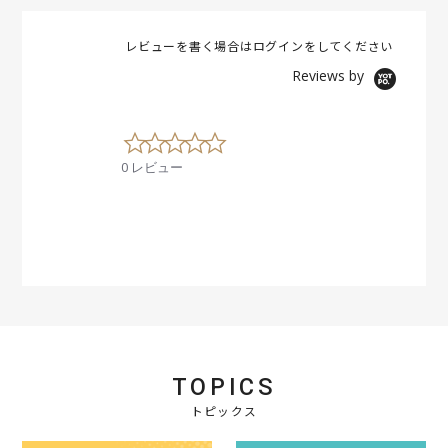
レビューを書く場合は
ログイン
をしてください
Reviews by
0
.
0 レビュー
0
s
t
a
r
r
a
t
i
n
g
TOPICS
トピックス