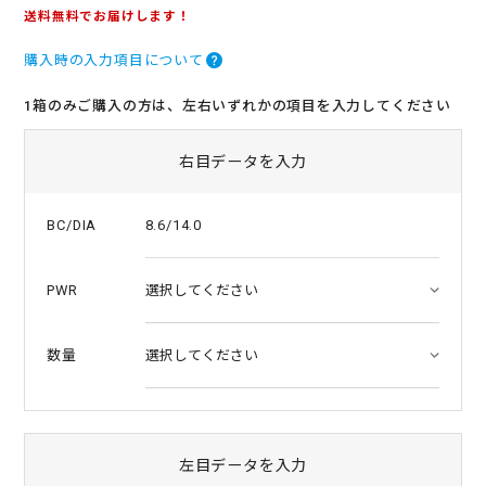
.
送料無料でお届けします！
0
s
購入時の入力項目について
t
a
r
1箱のみご購入の方は、左右いずれかの項目を入力してください
r
a
t
右目データを入力
i
n
g
8.6/14.0
BC/DIA
PWR
数量
左目データを入力